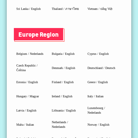
Sri Lanka / English
Thailand / ภาษาไทย
Vietnam / tiếng Việt
Europe Region
Belgium / Nederlands
Bulgaria / English
Cyprus / English
Czech Republic /
Denmark / English
Deutschland / Deutsch
Čeština
Estonia / English
Finland / English
Greece / English
Hungary / Magyar
Ireland / English
Italy / Italian
Luxembourg /
Latvia / English
Lithuania / English
Nederlands
MAG B760M MORTAR WIFI
Netherlands /
Malta / Italian
Norway / English
Nederlands
MPG B760I EDGE WIFI
JETZT KAUFEN