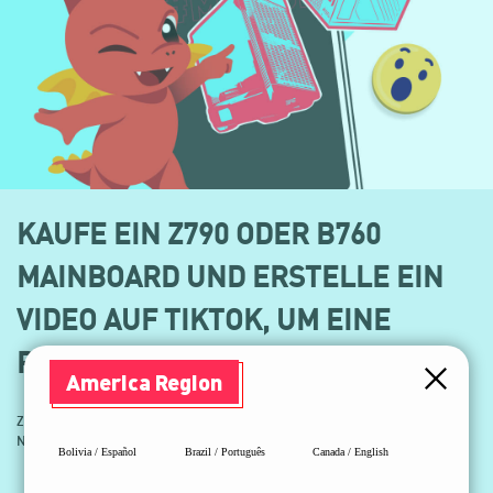
KAUFE EIN Z790 ODER B760
MAINBOARD UND ERSTELLE EIN
VIDEO AUF TIKTOK, UM EINE
PRÄMIE ZU ERHALTEN!
America Region
Zeige in dem Video zusätzlich einen teilnehmenden MSI Wasserkühler, ein
Netzteil und/oder ein Gehäuse und erhalte eine zusätzliche Prämie.
Bolivia / Español
Brazil / Português
Canada / English