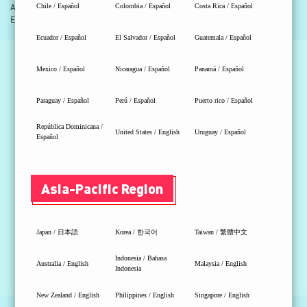
Aktionszeitraum: 12. Oktober 2022 - 30. Juni 2023
Chile / Español
Colombia / Español
Costa Rica / Español
Einlösezeitraum: 12. Oktober 2022 - 14. Juli 2023
Ecuador / Español
El Salvador / Español
Guatemala / Español
TEILNEHMENDE PRODUKTE
Mexico / Español
Nicaragua / Español
Panamá / Español
Paraguay / Español
Perú / Español
Puerto rico / Español
B760 Mainboard
República Dominicana /
United States / English
Uruguay / Español
Español
Z790 Mainboard
Asia-Pacific Region
Wasserkühlung
Netzteil
Japan / 日本語
Korea / 한국어
Taiwan / 繁體中文
PC-Gehäuse
Indonesia / Bahasa
Australia / English
Malaysia / English
Indonesia
New Zealand / English
Philippines / English
Singapore / English