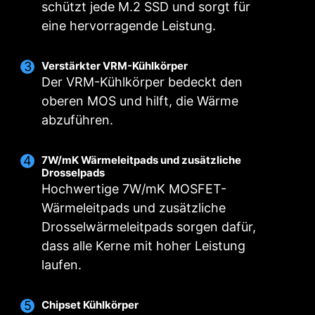
schützt jede M.2 SSD und sorgt für
eine hervorragende Leistung.
Verstärkter VRM-Kühlkörper
Der VRM-Kühlkörper bedeckt den
oberen MOS und hilft, die Wärme
abzuführen.
7W/mK Wärmeleitpads und zusätzliche
Drosselpads
Hochwertige 7W/mK MOSFET-
Wärmeleitpads und zusätzliche
DOPPELTE STROMANSCHLÜSSE
DIGITALES LEISTUNGSDESIGN
CORE BOOST
Drosselwärmeleitpads sorgen dafür,
Das hochwertige Design unterstützt nicht nur
Zwei 8-Pin-Anschlüsse liefern auch für eine
Ein vollständig digitales Leistungsdesign
dass alle Kerne mit hoher Leistung
Multi-Core-CPUs, sondern bietet auch ideale
ermöglicht eine schnellere und störungsfreie
übertaktete Multi-Core-CPU ausreichend
laufen.
MSI TREIBER-UTILITY-
Voraussetzungen zum Übertakten der CPU.
Stromversorgung der CPU mit höchster
Strom.
Präzision.
INSTALLER
Chipset Kühlkörper