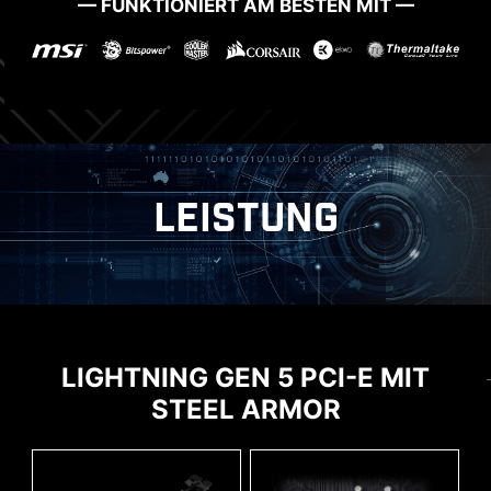
— FUNKTIONIERT AM BESTEN MIT —
LEISTUNG
ERWEITERUNGEN
ARBEITSSPEICHER
NEUESTER DDR5-SPEICHER MIT
LIGHTNING GEN 5 PCI-E MIT
EXKLUSIVE
BENUTZEROBERFLÄCHE VON
STEEL ARMOR
SMT-SLOT
BIOS & SOFTWARE
AIDA64 EXTREME
Der neueste DDR5-Speicher ist ein großer
Schritt in Sachen Leistungssteigerung.
MSI-Mainboards bieten eine kostenlose 60-