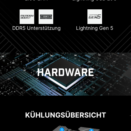
2oz dickem Kupfer
DDR5 Unterstützung
Unterstützt
Lightning Gen 5
2x 8 Pin
Pumpenlüfter
PCIe Steel Armor
Stromanschlüsse
HARDWARE
KÜHLUNG
LEISTUNG
14+1+1 LEISTUNGSDESIGN
KÜHLUNGSÜBERSICHT
EZ-M.2-CLIP
Setze die maximale Leistung frei dank eines
NUTZERFREUNDLICH
Der innovative EZ-M.2-Clip von MSI unterstützt