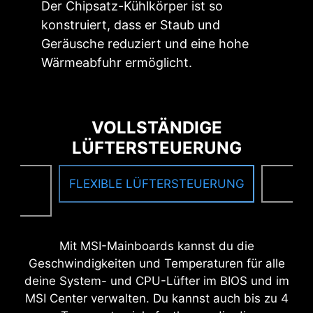
Der Chipsatz-Kühlkörper ist so
Sobald Sie mit dem Internet verbunden sind,
konstruiert, dass er Staub und
erkennt der MSI Treiber-Utility-Installer
OPTIMIERTE LEITERPLATTEN
Geräusche reduziert und eine hohe
automatisch geeignete Treiber und
Wärmeabfuhr ermöglicht.
Dienstprogramme und präsentiert sie. Mit nur
Das PCB-Design wurde für höhere Bandbreiten
wenigen Klicks können Sie sie herunterladen
und schnellere Übertragungsgeschwindigkeiten
und installieren.
Mehr erfahren
optimiert, wodurch die Übertragung von
Leitungen noch zuverlässiger wird.
VOLLSTÄNDIGE
Bitte stellen Sie sicher, dass Sie mit dem Internet
LÜFTERSTEUERUNG
verbunden sind, da der Treiber-Utility-Installer
andernfalls nicht automatisch gestartet wird.
*Der MSI Treiber-Utility-Installer wird in Windows 11
E
FLEXIBLE LÜFTERSTEUERUNG
F
Build 22H2 verfügbar sein.
NG
Mit MSI-Mainboards kannst du die
Geschwindigkeiten und Temperaturen für alle
deine System- und CPU-Lüfter im BIOS und im
MSI Center verwalten. Du kannst auch bis zu 4