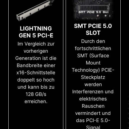
Kombiniert mit dem speziellen SMT-
tägige Testversion von AIDA64 Extreme - MSI
Schweißverfahren und der MSI Memory Boost
Edition. AIDA64 Extreme ist eine vielseitige
Technologie sind die Mainboards der PRO-serie
Anwendung für Systeminformationen,
Flashe das BIOS nur mit einem
bereit, erstklassige Speicherleistung zu liefern.
SMT PCIE 5.0
Diagnosen und Benchmarks. Mit dieser
angeschlossenen Netzteil, indem du ein
LIGHTNING
paar Schritte befolgst. CPU und Speicher
SLOT
Anwendung kannst du detaillierte Informationen
GEN 5 PCI-E
Der weiterentwickelte SMT(Surface Mount
sind nicht erforderlich.
Mehr erfahren
zur Hardware und Software deines PCs
Durch den
Im Vergleich zur
Technology)-Schweißprozess reduziert die
überwachen und sie in verschiedenen Formaten
fortschrittlichen
vorherigen
Fehlerrate von Schlitzlötstellen,
wie CSV und HTML speichern.
SMT (Surface
Generation ist die
elektromagnetischen Störungen und
Mount
Bandbreite einer
Interferenzen. Durch die Kombination mit
Technology) PCIE-
x16-Schnittstelle
der exklusiven Memory-Boost-Technologie
Steckplatz
doppelt so hoch
können MSI-Mainboards ein störungsfreies
werden
und kann bis zu
und reines DDR5-Hochfrequenzsignal
Interferenzen und
128 GB/s
liefern.
elektrisches
erreichen.
Rauschen
vermindert und
das PCI-E 5.0-
Signal