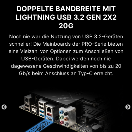
schnell durch die BIOS-Menüs zu navigieren.
DOPPELTE BANDBREITE MIT
LIGHTNING USB 3.2 GEN 2X2
20G
SYSTEM SICHERHEIT
Noch nie war die Nutzung von USB 3.2-Geräten
Alle MSI PRO-Mainboards verfügen über eine
schneller! Die Mainboards der PRO-Serie bieten
Sicherheitsfunktion im BIOS, um private Dateien
eine Vielzahl von Optionen zum Anschließen von
zu schützen, egal ob es sich um geschäftliche
USB-Geräten. Dabei werden noch nie
oder alltägliche Nutzung handelt.
dagewesene Geschwindigkeiten von bis zu 20
Gb/s beim Anschluss an Typ-C erreicht.
SECURE BOOT
Secure Boot ist ein
Sicherheitsstandard, der
sicherstellt, dass ein Gerät nur
Software startet, die als
vertrauenswürdig gilt. Wenn der PC
startet, überprüft die Firmware die