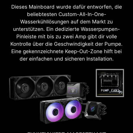
Dieses Mainboard wurde dafür entworfen, die
beliebtesten Custom-All-In-One-
Wasserkühllösungen auf dem Markt zu
unterstützen. Ein dedizierte Wasserpumpen-
Pinleiste mit bis zu zwei Amp gibt dir volle
Kontrolle über die Geschwindigkeit der Pumpe.
Eine gekennzeichnete Keep-Out-Zone hilft bei
der einfachen und sicheren Installation.
HOCHFAHREN GARANTIERT
Hast du Probleme bei der Aktualisierung deines
BIOS oder ist es irgendwie beschädigt worden?
Keine Sorge, MSI Mainboards bieten mehrere
Möglichkeiten, um dein System wieder
erfolgreich zu starten.