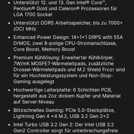
Abonnement, Preisgestaltung und Angebot findest du
Unterstützt 12. und 13. Gen Intel® Core™,
in der NortonLifeLock-Lizenz- und
Pentium® Gold und Celeron® Prozessoren für
Servicevereinbarung. NortonLifeLock Produkt- und
LGA 1700 Sockel
Service-Datenschutzhinweise.
Unterstützt DDR5 Arbeitsspeicher, bis zu 7000+
(OC) MHz
Enhanced Power Design: 14+1+1 DRPS with 55A
DrMOS, zwei 8-polige CPU-Stromanschlüsse,
Core Boost, Memory Boost
Premium Kühllösung: Erweiterter Kühlkörper,
7W/mK MOSFET-Wärmeleitpads, zusätzliche
Drossel-Wärmeleitpads und M.2 Shield Frozr sind
für ein Hochleistungssystem und Non-Stop-
Gaming ausgelegt
Hochwertige Leiterplatte: 6 Schichten PCB,
hergestellt aus 2oz dickem Kupfer und Material
auf Server-Niveau
Blitzschnelles Gaming: PCIe 5.0-Steckplätze,
Lightning Gen 4 x4 M.2, USB 3.2 Gen 2x2
Intel Turbo USB 3.2 Gen 2: Der Intel USB 3.2
Gen2 Controller sorgt für unterbrechungsfreie