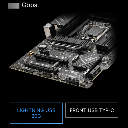
Gbps
wenigen Minuten über das CMOS Setup-
Dienstprogramm.
HARDWARE MONITOR
Erhalte sofortigen Zugriff auf deine wichtigen
Hardwareinformationen in Echtzeit, darunter
Temperatur, Speicherkapazität,
Taktgeschwindigkeit und Spannung.
MEMORY TRY IT
Hole extrem hohe Geschwindigkeiten aus
deinem Arbeitsspeicher heraus und erziele eine
bessere Leistung.
SEARCH & FAVORITES
LIGHTNING USB
FRONT USB TYP-C
20G
Eine dauerhafte Such- und Favoritenoption in
der oberen rechten Ecke ermöglicht es dir,