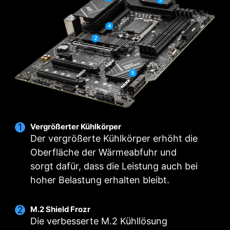
erstklassigen VRM-Designs mit insgesamt
bei der Installation von M.2 SSDs.
14+1+1 Stromanschlüssen. Mit der Kombination
aus zwei Anschlüssen und der exklusiven Core
Boost-Technologie sind die Mainboards der MSI
PRO-Serie bereit für den täglichen Betrieb.
CORE POWER
DrMOS
AUX
GT
14
PHASE
1
PHASE
1
PHASE
/ 55A
POWER
POWER
Vergrößerter Kühlkörper
Der vergrößerte Kühlkörper erhöht die
Oberfläche der Wärmeabfuhr und
sorgt dafür, dass die Leistung auch bei
hoher Belastung erhalten bleibt.
M.2 Shield Frozr
Die verbesserte M.2 Kühllösung