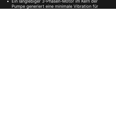
Ein langlebiger 3-Phasen-Motor im Kern der
Pumpe generiert eine minimale Vibration für
langanhaltende Nutzungen.
Konstruiert mit 3 Lagen an Kunststoff-Schläuchen
mit einer verstärkten Mesh-Ummantelung.
SPEZIFIKATIONEN
JETZT KAUFEN
Aktionen
Surfshark-4 extra months of
VPN protection
Aktionen