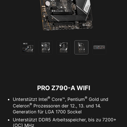
Unterstützt 5V adressierbare RGB-Geräte und
ist kompatibel mit ARGB Gen2 / Gen1 Geräten.
PRO Z790-A WIFI
*Gen2-Geräte unterstützen nur 7 RGB-Themen.
®
®
Unterstützt Intel
Core™, Pentium
Gold und
®
Celeron
Prozessoren der 12., 13. und 14.
Generation für LGA 1700 Sockel
Unterstützt DDR5 Arbeitsspeicher, bis zu 7200+
(OC) MHz