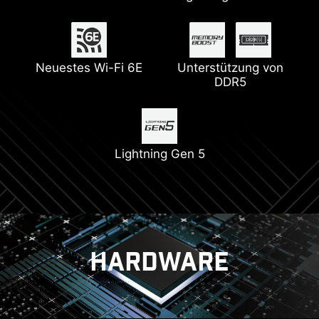
Stromanschlüsse
Shield
Erweiterter Kühlkörper
M.2 Shield Frozr
Neuestes Wi-Fi 6E
Unterstützung von
6-Schichten PCB auf
Digitales PWM
DDR5
Unterstützt
Server Niveau mit 2oz
Pumpenlüfter
dickem Kupfer
Lightning Gen 5
PCIe Steel Armor
HARDWARE