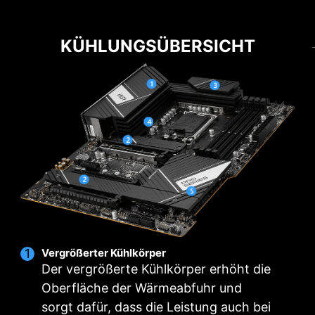
KÜHLUNG
LEISTUNG
16+1+1 LEISTUNGSDESIGN
KÜHLUNGSÜBERSICHT
EZ-M.2-CLIP
Setze die maximale Leistung frei dank eines
NUTZERFREUNDLICH
Der innovative EZ-M.2-Clip von MSI unterstützt
starken VRM-Designs mit insgesamt 16+1+1
bei der Installation von M.2 SSDs.
Stromanschlüssen. Mit der Kombination aus
zwei Anschlüssen und der exklusiven Core
Boost-Technologie sind die Mainboards der MSI
PRO-Serie bereit für den täglichen Betrieb.
CORE POWER
SPS
AUX
GT
16
PHASE
1
PHASE
1
PHASE
/ 80A
POWER
POWER
Vergrößerter Kühlkörper
Der vergrößerte Kühlkörper erhöht die
Oberfläche der Wärmeabfuhr und
sorgt dafür, dass die Leistung auch bei