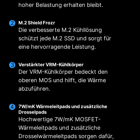
hoher Belastung erhalten bleibt.
M.2 Shield Frozr
Die verbesserte M.2 Kühllösung
schützt jede M.2 SSD und sorgt für
eine hervorragende Leistung.
DIGITALES
DOPPELTE
CORE BOOST
Verstärkter VRM-Kühlkörper
LEISTUNGSDESIGN
STROMANSCHLÜSSE
Das hochwertige Design
Der VRM-Kühlkörper bedeckt den
Ein vollständig digitales
Zwei 8-Pin-Anschlüsse liefern
unterstützt nicht nur Multi-
oberen MOS und hilft, die Wärme
Leistungsdesign ermöglicht
auch für eine übertaktete
Core-CPUs, sondern bietet
abzuführen.
eine schnellere und
Multi-Core-CPU ausreichend
auch ideale Voraussetzungen
störungsfreie Stromversorgung
Strom.
zum Übertakten der CPU.
7W/mK Wärmeleitpads und zusätzliche
der CPU mit höchster Präzision.
Drosselpads
Hochwertige 7W/mK MOSFET-
Wärmeleitpads und zusätzliche
Drosselwärmeleitpads sorgen dafür,