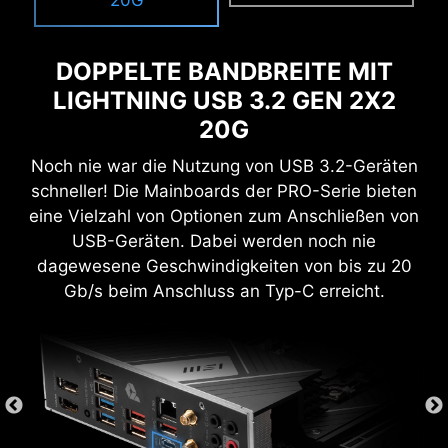
20G
der oberen rechten Ecke ermöglicht es dir,
schnell durch die BIOS-Menüs zu navigieren.
DOPPELTE BANDBREITE MIT
LIGHTNING USB 3.2 GEN 2X2
20G
SYSTEM SICHERHEIT
Noch nie war die Nutzung von USB 3.2-Geräten
Alle MSI PRO-Mainboards verfügen über eine
schneller! Die Mainboards der PRO-Serie bieten
Sicherheitsfunktion im BIOS, um private Dateien
eine Vielzahl von Optionen zum Anschließen von
zu schützen, egal ob es sich um geschäftliche
USB-Geräten. Dabei werden noch nie
oder alltägliche Nutzung handelt.
dagewesene Geschwindigkeiten von bis zu 20
Gb/s beim Anschluss an Typ-C erreicht.
SECURE BOOT
Secure Boot ist ein
Sicherheitsstandard, der
sicherstellt, dass ein Gerät nur
Software startet, die als
vertrauenswürdig gilt. Wenn der PC