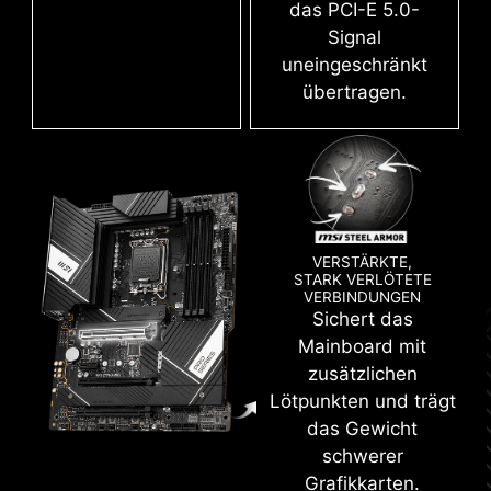
das PCI-E 5.0-
Signal
uneingeschränkt
CLICK BIOS 5
übertragen.
Hol mehr aus einem umfangreichen BIOS, das
für einfache Bedienung konzipiert ist.
Feinabstimmung des Mainboards für deine
Gaming-Performance, Effizienz oder das
Aufstellen von Übertaktungs-Weltrekorden!
VERSTÄRKTE,
STARK VERLÖTETE
EZ-MODE
ADVANCED-MODE
VERBINDUNGEN
Sichert das
Mainboard mit
MEHR NUTZER-
zusätzlichen
FREUNDLICHKEIT
Lötpunkten und trägt
das Gewicht
schwerer
EINFACHES ÜBERTAKTEN MIT
B
WINDOWS 11 ZERTIFIZIERT
Grafikkarten.