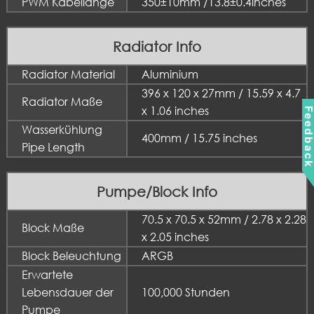
PWM Kabellänge
350±10mm /13.8±0.4inches
Radiator Info
Radiator Material
Aluminium
396 x 120 x 27mm / 15.59 x 4.7
Radiator Maße
x 1.06 inches
Feedbac
Wasserkühlung
400mm / 15.75 inches
Pipe Length
Pumpe/Block Info
70.5 x 70.5 x 52mm / 2.78 x 2.28
Block Maße
x 2.05 inches
Block Beleuchtung
ARGB
Erwartete
Lebensdauer der
100,000 Stunden
Pumpe