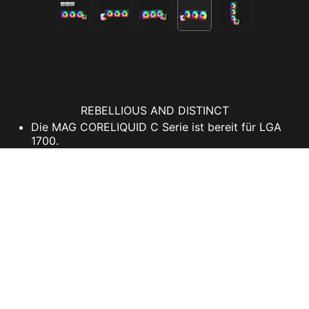
REBELLIOUS AND DISTINCT
Die MAG CORELIQUID C Serie ist bereit für LGA
1700.
Die Pumpe ist im Radiator integriert und
ermöglicht somit für eine erhebliche
Lärmreduzierung.
Geteilte Leitungen im Radiator ermöglichen eine
schnelle Wärmeableitung und gekühlte Flüssigkeit
wird zurück in die Umlaufbahn gepumpt.
Ein langlebiger 3-Phasen-Motor im Kern der
Pumpe generiert eine minimale Vibration für
langanhaltende Nutzungen.
Konstruiert mit 3 Lagen an Kunststoff-Schläuchen