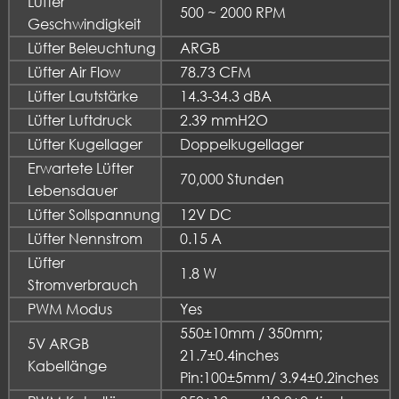
Lüfter
500 ~ 2000 RPM
Geschwindigkeit
Lüfter Beleuchtung
ARGB
Lüfter Air Flow
78.73 CFM
Lüfter Lautstärke
14.3-34.3 dBA
Lüfter Luftdruck
2.39 mmH2O
Lüfter Kugellager
Doppelkugellager
Erwartete Lüfter
70,000 Stunden
Lebensdauer
Lüfter Sollspannung
12V DC
Lüfter Nennstrom
0.15 A
Lüfter
1.8 W
Stromverbrauch
PWM Modus
Yes
550±10mm / 350mm;
5V ARGB
21.7±0.4inches
Kabellänge
Pin:100±5mm/ 3.94±0.2inches