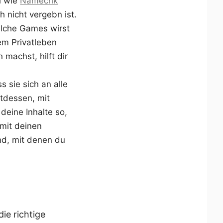
l wie
Namechk
 nicht vergebn ist.
elche Games wirst
em Privatleben
machst, hilft dir
 sie sich an alle
ttdessen, mit
deine Inhalte so,
mit deinen
nd, mit denen du
ie richtige