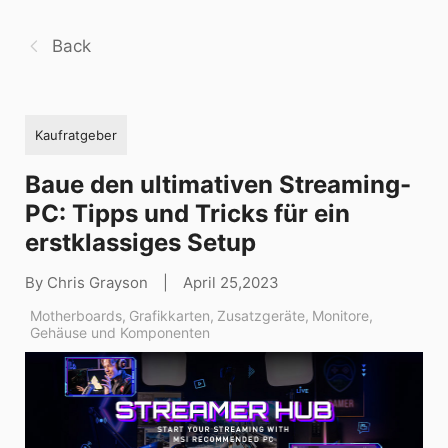
Back
Kaufratgeber
Baue den ultimativen Streaming-
PC: Tipps und Tricks für ein
erstklassiges Setup
By Chris Grayson
|
April 25,2023
Motherboards
,
Grafikkarten
,
Zusatzgeräte
,
Monitore
,
Gehäuse und Komponenten