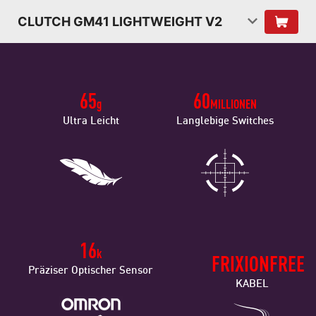
CLUTCH GM41 LIGHTWEIGHT V2
65
60
g
MILLIONEN
Ultra Leicht
Langlebige Switches
16
k
FRIXIONFREE
Präziser Optischer Sensor
KABEL