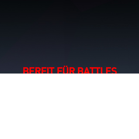
BEREIT FÜR BATTLES
Halte die Stellung im Kampf! Die GM41
verfügt über diamantförmige anti-slip
Grips mit einem exzellenten Gefühl an
der Maus, welches dir einen idealen
Halt während intensiven Gameplays
ermöglicht - bei Palm Grip und Claw