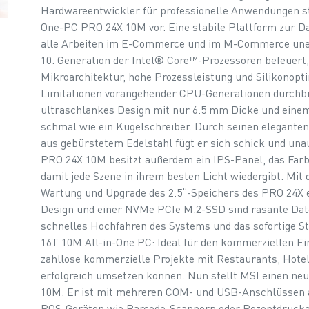
Hardwareentwickler für professionelle Anwendungen st
One-PC PRO 24X 10M vor. Eine stabile Plattform zur Da
alle Arbeiten im E-Commerce und im M-Commerce uner
10. Generation der Intel® Core™-Prozessoren befeuert, 
Mikroarchitektur, hohe Prozessleistung und Silikonopt
Limitationen vorangehender CPU-Generationen durchbr
ultraschlankes Design mit nur 6.5 mm Dicke und einem
schmal wie ein Kugelschreiber. Durch seinen eleganten
aus gebürstetem Edelstahl fügt er sich schick und unau
PRO 24X 10M besitzt außerdem ein IPS-Panel, das Farb
damit jede Szene in ihrem besten Licht wiedergibt. M
Wartung und Upgrade des 2.5“-Speichers des PRO 24X e
Design und einer NVMe PCIe M.2-SSD sind rasante Dat
schnelles Hochfahren des Systems und das sofortige St
16T 10M All-in-One PC: Ideal für den kommerziellen Ei
zahllose kommerzielle Projekte mit Restaurants, Hote
erfolgreich umsetzen können. Nun stellt MSI einen neu
10M. Er ist mit mehreren COM- und USB-Anschlüssen a
POS-Geräten wie Barcode-Scannern oder Rezeptdruck