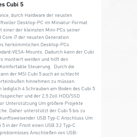
es Cubi 5
mance, durch Hardware der neusten
kraftvoller Desktop-PC im Miniatur-Format.
 einer der kleinsten Mini-PCs seiner
l Core i7 der neusten Generation
eines herkömmlichen Desktop-PCs.
andard-VESA-Mounts. Dadurch kann der Cubi
s montiert werden und hilft den
. Komfortable Steuerung Durch die
kann der MSI Cubi 5 auch an schlecht
mforteinbußen hinnehmen zu müssen.
lediglich 4 Schrauben am Boden des Cubi 5
itsspeicher und der 2,5 Zoll HDD/SSD
tor Unterstützung Um größere Projekte
he. Daher unterstützt der Cubi 5 bis zu
ukunftsweisender USB Typ-C Anschluss Um
 5 in der Front einen USB 3.2 Typ-C
 problemloses Anschließen von USB-