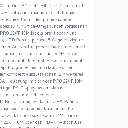
 All-in-One-PC mehr Bildfläche und macht
es Multitasking möglich. Der führende
l-in-One-PCs für den professionellen
 speziell für Office-Umgebungen vorgesehen
PRO 22XT 10M ist als praktischer und
on, HDD Rapid Upgrade, 5-Wege-Navigator-
seiner Ausstattungsmerkmale kann der MSI
 sondern ist auch für eine Vielzahl von
uchscreen mit 10-Punkt-Erkennung macht
apid Upgrade-Design erlaubt es, den
der komplett auszutauschen. Ein weiteres
ESA-Halterung, mit der der PRO 22XT 10M
tige IPS-Display lassen sich die
ptimal an unterschiedliche
te Betrachtungswinkel des IPS-Panels
tings oder Gruppendiskussionen alle
lickwinkeln erfassen können. Mit einem
der 22XT 10M über den HDMI™-Anschluss