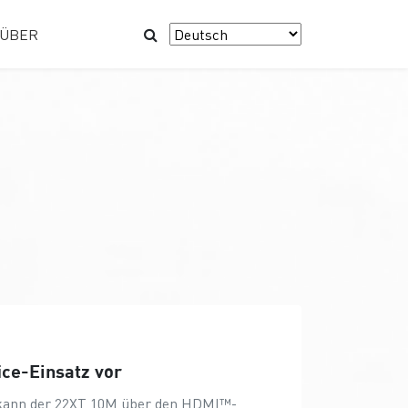
ÜBER
ice-Einsatz vor
 kann der 22XT 10M über den HDMI™-