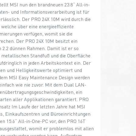
ellt MSI nun den brandneuen 23.8“ All-in-
ten- und Informationsverarbeitung ist für
lässlich. Der PRO 24X 10M wird durch die
welche über eine energieeffiziente
imierungen verfügen, womit sie die
echen. Der PRO 24X 10M besitzt ein
 2.2 dünnen Rahmen. Damit ist er so
 metallischen Standfuß und die Oberfläche
fdringlich in jeden Arbeitskontext ein. Der
en und Helligkeitswerte optimiert und
it dem MSI Easy Maintenance Design werden
infach wie nie zuvor. Mit dem Dual LAN-
enübertragungsgeschwindigkeiten, ein
arten aller Applikationen garantiert. PRO
nsatz Im Laufe der letzten Jahre hat MSI
ls, Einkaufszentren und Büroeinrichtungen
en 15.6“ All-in-One-PC vor, den PRO 16T
usgestattet, womit er problemlos mit allen
ern verbunden werden kann. Außerdem