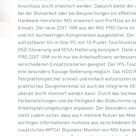
Anschluss leicht erweitert werden. Dadurch bietet der
bei der Büroarbeit oder bei Besprechungen ein effektiv
Hardware-Hersteller MSI erweitert sein Portfolio an Al
Einsatz. Der neue 22XT 10M aus der MSI PRO-Serie ist
und mit hochwertigen Komponenten ausgestattet. Der 
aufrüstbarer All-in-One-PC mit 10-Punkt-Touchfunkti
OSD-Steuerung und VESA-Halterung konzipiert. Dank 
PRO 22XT 10M nicht nur die Arbeitseffizienz verbessern,
verschiedenen Einsatzszenarien geeignet. Der IPS-To
eine besonders flüssige Bedienung möglich. Das HDD R
Festplattenspeicher schnell und einfach aufzurüsten o
praktisches Designmerkmal ist auch die integrierte V
überall leicht montiert werden kann. Durch das hochwer
Farbeinstellungen und die Helligkeit des Bildschirms o
Arbeitsplatzumgebungen anpassen. Der besonders wei
stellt zudem sicher, dass auch mehrere Nutzer bei Mee
wichtigen Informationen mühelos aus verschiedenen B
zusätzlichen MP241 Business-Monitor von MSI kann 