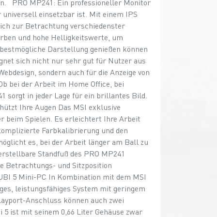
fern. PRO MP241: Ein professioneller Monitor
universell einsetzbar ist. Mit einem IPS
sich zur Betrachtung verschiedenster
arben und hohe Helligkeitswerte, um
ie bestmögliche Darstellung genießen können
gnet sich nicht nur sehr gut für Nutzer aus
ebdesign, sondern auch für die Anzeige von
b bei der Arbeit im Home Office, bei
orgt in jeder Lage für ein brillantes Bild.
ützt Ihre Augen Das MSI exklusive
er beim Spielen. Es erleichtert Ihre Arbeit
komplizierte Farbkalibrierung und den
glicht es, bei der Arbeit länger am Ball zu
verstellbare Standfuß des PRO MP241
 Betrachtungs- und Sitzposition
BI 5 Mini-PC In Kombination mit dem MSI
ges, leistungsfähiges System mit geringem
ayport-Anschluss können auch zwei
 5 ist mit seinem 0,66 Liter Gehäuse zwar