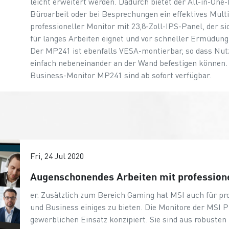
leicht erweitert werden. Dadurch bietet der All-in-One
Büroarbeit oder bei Besprechungen ein effektives Mult
professioneller Monitor mit 23,8-Zoll-IPS-Panel, der s
für langes Arbeiten eignet und vor schneller Ermüdung
Der MP241 ist ebenfalls VESA-montierbar, so dass N
einfach nebeneinander an der Wand befestigen können
Business-Monitor MP241 sind ab sofort verfügbar.
Fri, 24 Jul 2020
Augenschonendes Arbeiten mit profession
er. Zusätzlich zum Bereich Gaming hat MSI auch für pr
und Business einiges zu bieten. Die Monitore der MSI P
gewerblichen Einsatz konzipiert. Sie sind aus robusten 