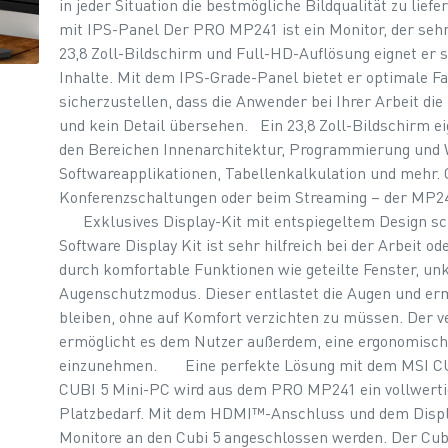
in jeder Situation die bestmögliche Bildqualität zu lie
mit IPS-Panel Der PRO MP241 ist ein Monitor, der sehr 
23,8 Zoll-Bildschirm und Full-HD-Auflösung eignet er 
Inhalte. Mit dem IPS-Grade-Panel bietet er optimale F
sicherzustellen, dass die Anwender bei Ihrer Arbeit d
und kein Detail übersehen. Ein 23,8 Zoll-Bildschirm ei
den Bereichen Innenarchitektur, Programmierung und W
Softwareapplikationen, Tabellenkalkulation und mehr. O
Konferenzschaltungen oder beim Streaming – der MP241 s
Exklusives Display-Kit mit entspiegeltem Design sch
Software Display Kit ist sehr hilfreich bei der Arbeit od
durch komfortable Funktionen wie geteilte Fenster, un
Augenschutzmodus. Dieser entlastet die Augen und ermö
bleiben, ohne auf Komfort verzichten zu müssen. Der 
ermöglicht es dem Nutzer außerdem, eine ergonomische
einzunehmen. Eine perfekte Lösung mit dem MSI CU
CUBI 5 Mini-PC wird aus dem PRO MP241 ein vollwerti
Platzbedarf. Mit dem HDMI™-Anschluss und dem Displ
Monitore an den Cubi 5 angeschlossen werden. Der Cubi