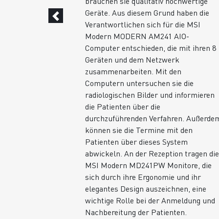
und schaltet
brauchen sie qualitativ hochwertige
das Programm
Geräte. Aus diesem Grund haben die
chende Gerät
Verantwortlichen sich für die MSI
tt. Alle
Modern MODERN AM241 AIO-
en werden
Computer entschieden, die mit ihren 8
 und der
Geräten und dem Netzwerk
itsschicht
zusammenarbeiten. Mit den
inischer
Computern untersuchen sie die
24/7-Service,
radiologischen Bilder und informieren
att,
die Patienten über die
n Mitarbeiter,
durchzuführenden Verfahren. Außerde
attung und
können sie die Termine mit den
Patienten über dieses System
abwickeln. An der Rezeption tragen di
MSI Modern MD241PW Monitore, die
sich durch ihre Ergonomie und ihr
elegantes Design auszeichnen, eine
wichtige Rolle bei der Anmeldung und
Nachbereitung der Patienten.