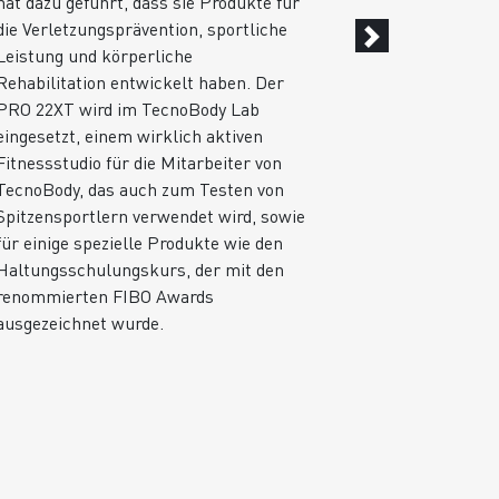
hat dazu geführt, dass sie Produkte für
verwendet.
die Verletzungsprävention, sportliche
Leistung und körperliche
Rehabilitation entwickelt haben. Der
PRO 22XT wird im TecnoBody Lab
eingesetzt, einem wirklich aktiven
Fitnessstudio für die Mitarbeiter von
TecnoBody, das auch zum Testen von
Spitzensportlern verwendet wird, sowie
für einige spezielle Produkte wie den
Haltungsschulungskurs, der mit den
renommierten FIBO Awards
ausgezeichnet wurde.