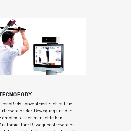
TECNOBODY
DYNAMIC 
TecnoBody konzentriert sich auf die
Dynamix X-RA
Erforschung der Bewegung und der
und medizini
Komplexität der menschlichen
und Kranken
Anatomie. Ihre Bewegungsforschung
22XT wird mi