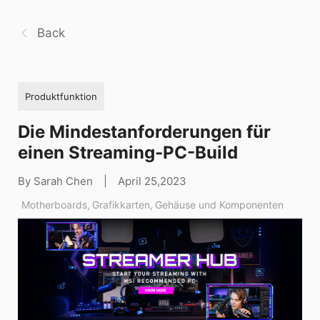
Back
Produktfunktion
Die Mindestanforderungen für
einen Streaming-PC-Build
By Sarah Chen
|
April 25,2023
Motherboards
,
Grafikkarten
,
Gehäuse und Komponenten