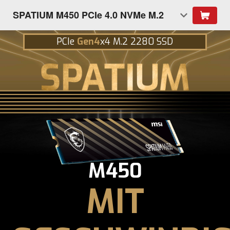
SPATIUM M450 PCIe 4.0 NVMe M.2
PCIe
Gen4
x4 M.2 2280 SSD
M450
MIT