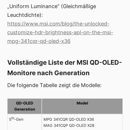
„Uniform Luminance” (Gleichmäßige
Leuchtdichte):
https://www.msi.com/blog/the-unlocked-
customize-hdr-brightness-apl-on-the-msi-
mpg-341cqr-qd-oled-x36
Vollständige Liste der MSI QD-OLED-
Monitore nach Generation
Die folgende Tabelle zeigt die Modelle:
QD-OLED
Model
Generation
th
MPG 341CQR QD-OLED X36
5
-Gen
MAG 341CQP QD-OLED X28