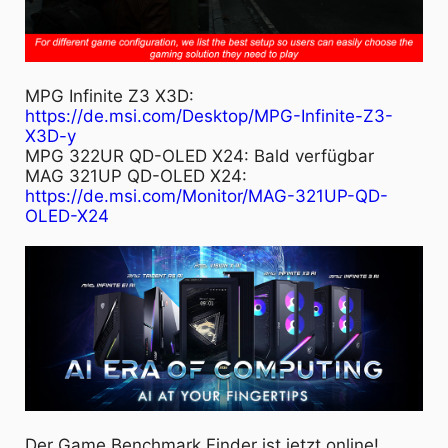
MPG Infinite Z3 X3D:
https://de.msi.com/Desktop/MPG-Infinite-Z3-
X3D-y
MPG 322UR QD-OLED X24: Bald verfügbar
MAG 321UP QD-OLED X24:
https://de.msi.com/Monitor/MAG-321UP-QD-
OLED-X24
Der Game Benchmark Finder ist jetzt online!