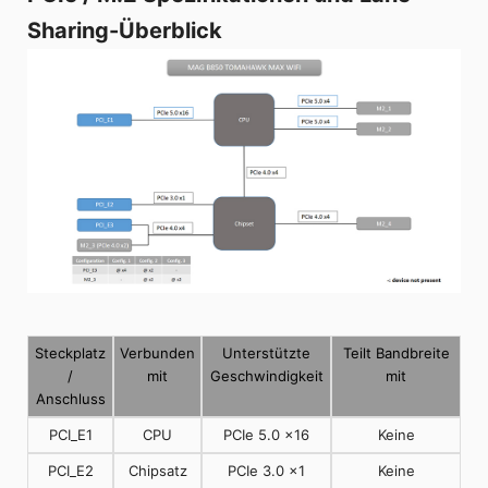
Sharing-Überblick
Steckplatz
Verbunden
Unterstützte
Teilt Bandbreite
/
mit
Geschwindigkeit
mit
Anschluss
PCI_E1
CPU
PCIe 5.0 x16
Keine
PCI_E2
Chipsatz
PCIe 3.0 x1
Keine