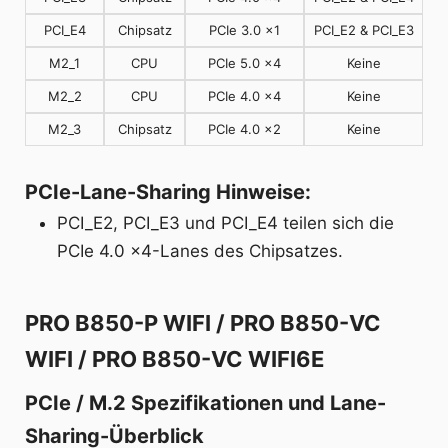
PCI_E4
Chipsatz
PCIe 3.0 x1
PCI_E2 & PCI_E3
M2_1
CPU
PCIe 5.0 x4
Keine
M2_2
CPU
PCIe 4.0 x4
Keine
M2_3
Chipsatz
PCIe 4.0 x2
Keine
PCIe-Lane-Sharing Hinweise:
PCI_E2, PCI_E3 und PCI_E4 teilen sich die
PCIe 4.0 x4-Lanes des Chipsatzes.
PRO B850-P WIFI / PRO B850-VC
WIFI / PRO B850-VC WIFI6E
PCIe / M.2 Spezifikationen und Lane-
Sharing-Überblick