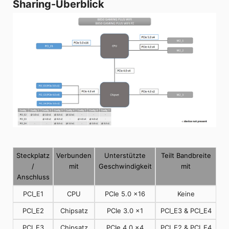
Sharing-Überblick
Steckplatz
Verbunden
Unterstützte
Teilt Bandbreite
/
mit
Geschwindigkeit
mit
Anschluss
PCI_E1
CPU
PCIe 5.0 x16
Keine
PCI_E2
Chipsatz
PCIe 3.0 x1
PCI_E3 & PCI_E4
PCI_E3
Chipsatz
PCIe 4.0 x4
PCI_E2 & PCI_E4