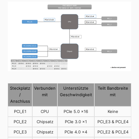
Steckplatz
Verbunden
Unterstützte
Teilt Bandbreite
/
mit
Geschwindigkeit
mit
Anschluss
PCI_E1
CPU
PCIe 5.0 x16
Keine
PCI_E2
Chipsatz
PCIe 3.0 x1
PCI_E3 & PCI_E4
PCI_E3
Chipsatz
PCIe 4.0 x4
PCI_E2 & PCI_E4