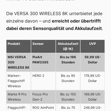
Die VERSA 300 WIRELESS 8K unterbietet jede
einzelne davon – und
erreicht oder übertrifft
dabei deren Sensorqualität und Akkulaufzeit
.
Produkt
Sensor
Akkulaufzeit
UVP
(@ 1K)
MSI VERSA
PixArt
Bis zu 196
59,99 US-
300
PAW3395
Stunden
Dollar
WIRELESS 8K
Marken-
HERO 2
Bis zu 95
179,99 US-
Flaggschiff
Stunden
Dollar
Wireless
Marke R Pro
Focus Pro
Bis zu 150
169,99 US-
Wireless
Gen-2
Stunden
Dollar
Flaggschiff-
ROG AimPoint
Bis zu 70
249,99 US-