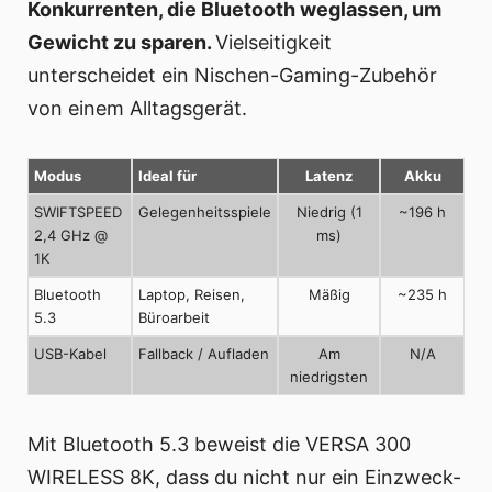
Konkurrenten, die Bluetooth weglassen, um
Gewicht zu sparen.
Vielseitigkeit
unterscheidet ein Nischen-Gaming-Zubehör
von einem Alltagsgerät.
Modus
Ideal für
Latenz
Akku
SWIFTSPEED
Gelegenheitsspiele
Niedrig (1
~196 h
2,4 GHz @
ms)
1K
Bluetooth
Laptop, Reisen,
Mäßig
~235 h
5.3
Büroarbeit
USB-Kabel
Fallback / Aufladen
Am
N/A
niedrigsten
Mit Bluetooth 5.3 beweist die VERSA 300
WIRELESS 8K, dass du nicht nur ein Einzweck-