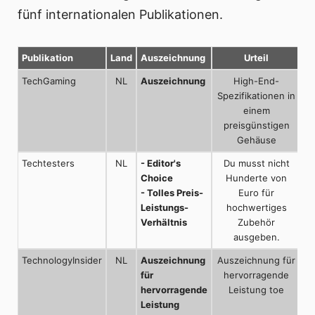
fünf internationalen Publikationen.
Publikation
Land
Auszeichnung
Urteil
TechGaming
NL
Auszeichnung
High-End-
Spezifikationen in
einem
preisgünstigen
Gehäuse
Techtesters
NL
- Editor's
Du musst nicht
Choice
Hunderte von
- Tolles Preis-
Euro für
Leistungs-
hochwertiges
Verhältnis
Zubehör
ausgeben.
TechnologyInsider
NL
Auszeichnung
Auszeichnung für
für
hervorragende
hervorragende
Leistung toe
Leistung