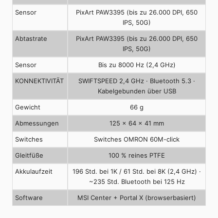
Sensor
PixArt PAW3395 (bis zu 26.000 DPI, 650
IPS, 50G)
Abtastrate
PixArt PAW3395 (bis zu 26.000 DPI, 650
IPS, 50G)
Sensor
Bis zu 8000 Hz (2,4 GHz)
KONNEKTIVITÄT
SWIFTSPEED 2,4 GHz · Bluetooth 5.3 ·
Kabelgebunden über USB
Gewicht
66 g
Abmessungen
125 × 64 × 41 mm
Switches
Switches OMRON 60M-click
Gleitfüße
100 % reines PTFE
Akkulaufzeit
196 Std. bei 1K / 61 Std. bei 8K (2,4 GHz) ·
~235 Std. Bluetooth bei 125 Hz
Software
MSI Center + Portal X (browserbasiert)