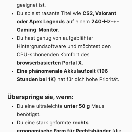
geeignet ist.
Du spielst rasante Titel wie
CS2, Valorant
oder Apex Legends
auf einem
240-Hz-+-
Gaming-Monitor
.
Du hast genug von aufgeblähter
Hintergrundsoftware und möchtest den
CPU-schonenden Komfort des
browserbasierten Portal X
.
Eine phänomenale Akkulaufzeit (196
Stunden bei 1K)
hat für dich hohe Priorität.
Überspringe sie, wenn:
Du eine ultraleichte
unter 50 g
Maus
benötigst.
Du eine stark geformte
rechts
ergonomische Form für Rechtshänder
(die