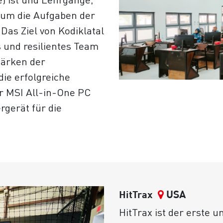
 um die Aufgaben der
Das Ziel von Kodiklatal
s und resilientes Team
tärken der
ie erfolgreiche
er MSI All-in-One PC
gerät für die
USA
HitTrax
HitTrax ist der erste u