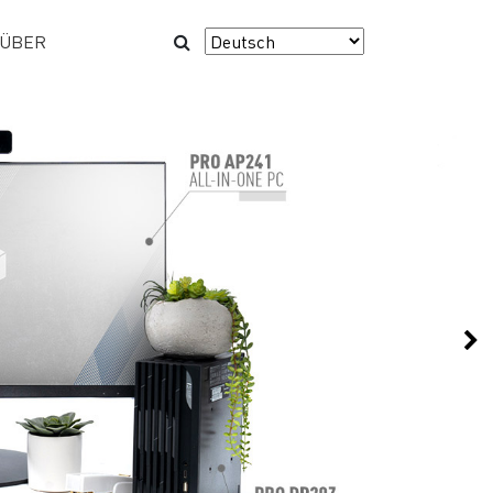
ÜBER
Ne