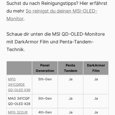
Suchst du nach Reinigungstipps? Hier erfährst
du mehr
So reinigst du deinen MSI-OLED-
Monitor
.
Schaue dir unten die MSI QD-OLED-Monitore
mit DarkArmor Film und Penta-Tandem-
Technik.
Panel
Penta
DarkArmor
Generation
Tandem
Film
MPG
5th-Gen
Ja
Ja
341CQRDE
QD-OLED X36
MAG 341CQP
5th-Gen
Ja
Ja
QD-OLED X28
MPG 322UR
4th-Gen
Ja
Ja