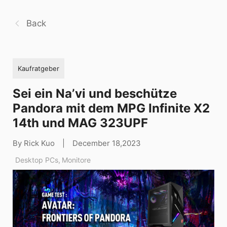
Back
Kaufratgeber
Sei ein Na’vi und beschütze
Pandora mit dem MPG Infinite X2
14th und MAG 323UPF
By Rick Kuo
|
December 18,2023
Desktop PCs
,
Monitore