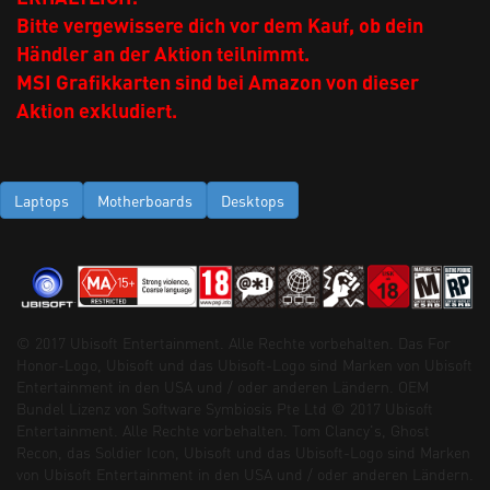
Bitte vergewissere dich vor dem Kauf, ob dein
Händler an der Aktion teilnimmt.
MSI Grafikkarten sind bei Amazon von dieser
Aktion exkludiert.
Laptops
Motherboards
Desktops
© 2017 Ubisoft Entertainment. Alle Rechte vorbehalten. Das For
Honor-Logo, Ubisoft und das Ubisoft-Logo sind Marken von Ubisoft
Entertainment in den USA und / oder anderen Ländern. OEM
Bundel Lizenz von Software Symbiosis Pte Ltd © 2017 Ubisoft
Entertainment. Alle Rechte vorbehalten. Tom Clancy's, Ghost
Recon, das Soldier Icon, Ubisoft und das Ubisoft-Logo sind Marken
von Ubisoft Entertainment in den USA und / oder anderen Ländern.