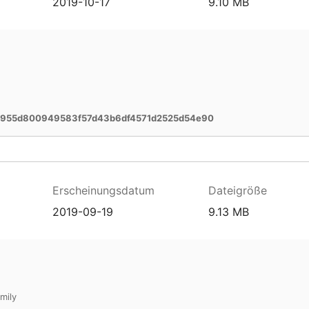
2019-10-17
9.10 MB
5955d800949583f57d43b6df4571d2525d54e90
Erscheinungsdatum
Dateigröße
2019-09-19
9.13 MB
mily