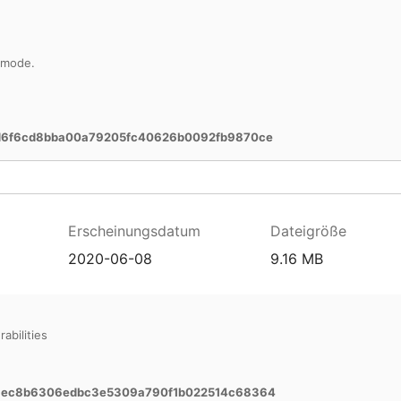
 mode.
d6f6cd8bba00a79205fc40626b0092fb9870ce
Erscheinungsdatum
Dateigröße
2020-06-08
9.16 MB
abilities
a3ec8b6306edbc3e5309a790f1b022514c68364