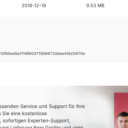
2018-12-19
9.53 MB
12fb0ed5a17fdf603715596732eba41b23970e
ssenden Service und Support für Ihre
 Sie eine kostenlose
, sofortigen Experten-Support,
und Lieferung Ihrer Geräte und viele