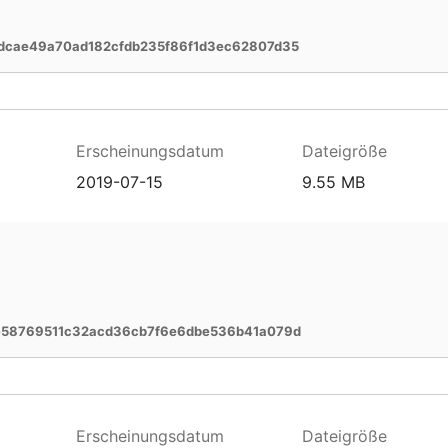
dcae49a70ad182cfdb235f86f1d3ec62807d35
Erscheinungsdatum
Dateigröße
2019-07-15
9.55 MB
e58769511c32acd36cb7f6e6dbe536b41a079d
Erscheinungsdatum
Dateigröße