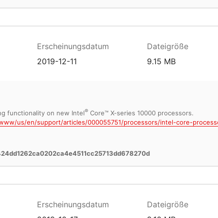
Erscheinungsdatum
Dateigröße
2019-12-11
9.15 MB
®
g functionality on new Intel
Core™ X-series 10000 processors.
www/us/en/support/articles/000055751/processors/intel-core-process
424dd1262ca0202ca4e4511cc25713dd678270d
Erscheinungsdatum
Dateigröße