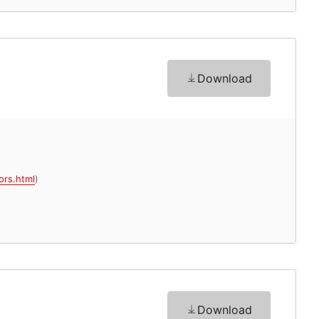
Download
ors.html
)
Download