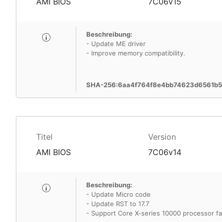
AMI BIOS
7C06v15
Beschreibung:
- Update ME driver
- Improve memory compatibility.
SHA-256:6aa4f764f8e4bb74623d6561b
Titel
Version
AMI BIOS
7C06v14
Beschreibung:
- Update Micro code
- Update RST to 17.7
- Support Core X-series 10000 processor fa