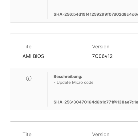
SHA-256:b4d19f41259299f07d02d8c4c6
Titel
Version
AMI BIOS
7C06v12
Beschreibung:
- Update Micro code
SHA-256:30470164d6b1c771f4138ae7c1
Titel
Version