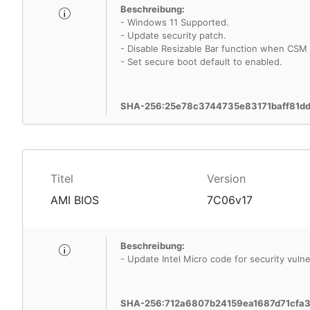
Beschreibung:
- Windows 11 Supported.
- Update security patch.
- Disable Resizable Bar function when CSM
- Set secure boot default to enabled.
SHA-256:25e78c3744735e83171baff81d
Titel
Version
AMI BIOS
7C06v17
Beschreibung:
- Update Intel Micro code for security vulner
SHA-256:712a6807b24159ea1687d71cf