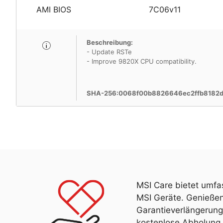
AMI BIOS
7C06v11
Beschreibung:
- Update RSTe
- Improve 9820X CPU compatibility.
SHA-256:0068f00b8826646ec2ffb8182d
MSI Care bietet umfa
MSI Geräte. Genießen
Garantieverlängerung
kostenlose Abholung 