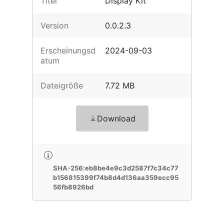
Titel
Display Kit
Version
0.0.2.3
Erscheinungsd
2024-09-03
atum
Dateigröße
7.72 MB
Download
SHA-256:eb8be4e9c3d2587f7c34c77
b156815399f74b8d4d136aa359ecc95
56fb8926bd