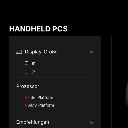
Ergebnis vergleichen
HANDHELD PCS
*
Unterschiede sind rot markiert
Display-Größe
8"
{{feature}}
7"
Prozessor
Intel Platform
AMD Platform
®
Intel
Core™ Ultra (Series 2)
AMD Ryzen™ Z2 Series
®
Intel
Arc™ G3
Empfehlungen
®
Intel
Core™ Ultra (Series 1)