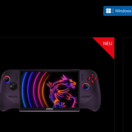
NEU
Filter
{{thistitle1[key] || title[key]}}
{{item}}
Clear All