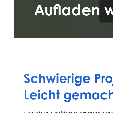
Aufladen w
Schwierige Pro
Leicht gemach