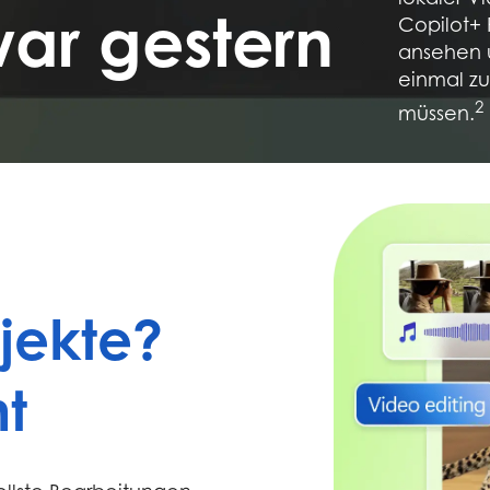
ar gestern
Copilot+ 
ansehen 
einmal zu
2
müssen.
jekte?
t