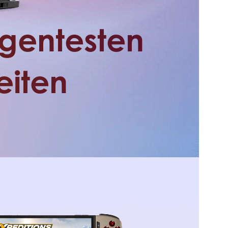
ligentesten
eiten