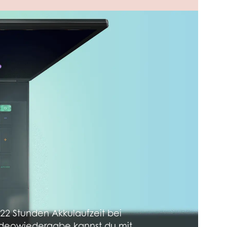
u 22 Stunden Akkulaufzeit bei
ideowiedergabe kannst du mit