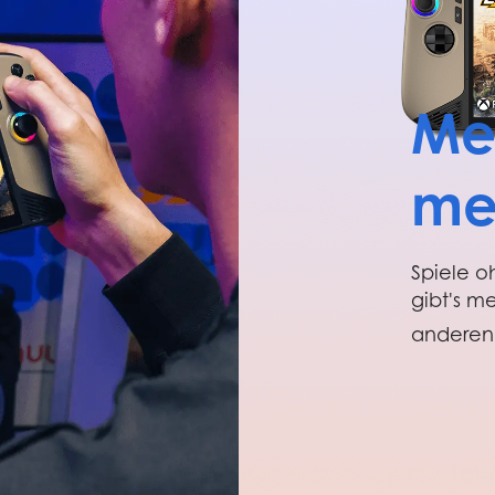
Meh
me
Spiele 
gibt's m
anderen 