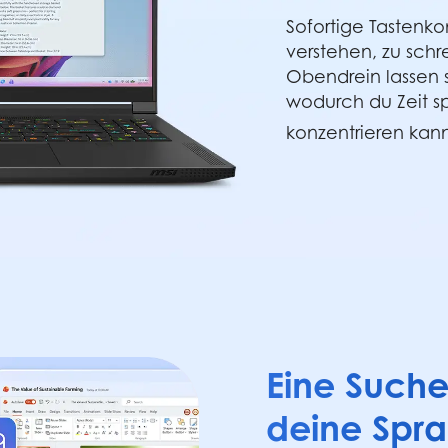
Sofortige Tastenko
verstehen, zu sc
Obendrein lassen s
wodurch du Zeit s
konzentrieren kanns
Eine Suche
deine Spr