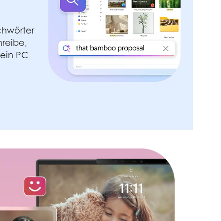
chwörter
reibe,
dein PC