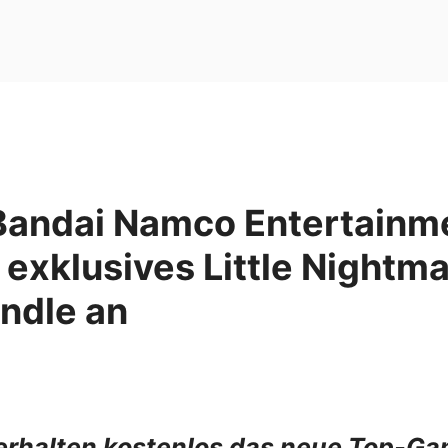
Bandai Namco Entertainm
exklusives Little Nightmar
ndle an
 erhalten kostenlos das neue Top-Gam