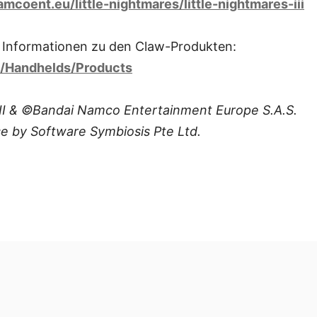
amcoent.eu/little-nightmares/little-nightmares-iii
re Informationen zu den Claw-Produkten:
m/Handhelds/Products
III & ©Bandai Namco Entertainment Europe S.A.S.
e by Software Symbiosis Pte Ltd.