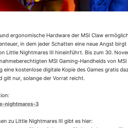
e und ergonomische Hardware der MSI Claw ermöglicht
nteuer, in dem jeder Schatten eine neue Angst birgt 
 von Little Nightmares III hineinführt. Bis zum 30. No
ilnahmeberechtigten MSI Gaming-Handhelds von MSI
g eine kostenlose digitale Kopie des Games gratis da
d gilt nur, solange der Vorrat reicht.
ion:
tle-nightmares-3
n zu Little Nightmares III gibt es hier: