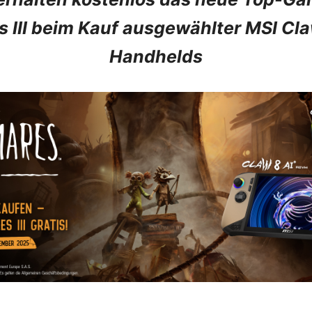
s III beim Kauf ausgewählter MSI Cl
Handhelds