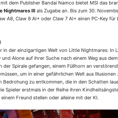
mit dem Publisher Bandai Namco bietet MSI das br
le Nightmares III
als Zugabe an. Bis zum 30. Novembe
aw A8, Claw 8 AI+ oder Claw 7 AI+ einen PC-Key für Li
I
in der einzigartigen Welt von Little Nightmares: In Li
Low und Alone auf ihrer Suche nach einem Weg aus de
n der Spirale gefangen, einem Füllhorn an verstörende
üssen, um in einer gefährlichen Welt aus Illusionen
n Bedrohung zu entkommen, die in den Schatten laue
ie Spieler erstmals in der Reihe ihren Kindheitsängs
 einem Freund stellen oder alleine mit der KI.