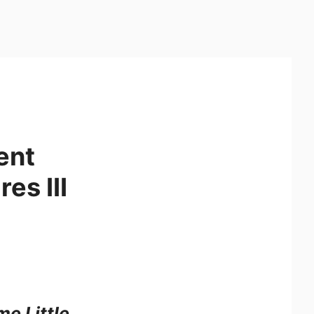
ent
es III
e Little