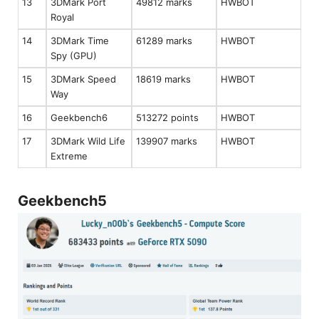
13
3DMark Port
49812 marks
HWBOT
Royal
14
3DMark Time
61289 marks
HWBOT
Spy (GPU)
15
3DMark Speed
18619 marks
HWBOT
Way
16
Geekbench6
513272 points
HWBOT
17
3DMark Wild Life
139907 marks
HWBOT
Extreme
Geekbench5