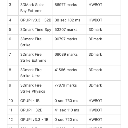
3
3DMark Solar
66977 marks
HWBOT
Bay Extreme
4
GPUPI v3.3 - 32B
38 sec 102 ms
HWBOT
5
3Dmark Time Spy
53207 marks
3Dmark
6
3Dmark Fire
90797 marks
3Dmark
Strike
7
3Dmark Fire
68039 marks
3Dmark
Strike Extreme
8
3Dmark Fire
41566 marks
3Dmark
Strike Ultra
9
3Dmark Fire
77879 marks
3Dmark
Strike Physics
10
GPUPI - 1B
0 sec 730 ms
HWBOT
11
GPUPI - 32B
41 sec 110 ms
HWBOT
12
GPUPI v3.3 - 1B
0 sec 720 ms
HWBOT