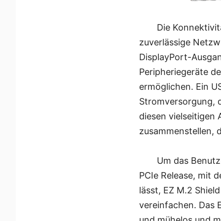
Die Konnektivit
zuverlässige Netzw
DisplayPort-Ausgan
Peripheriegeräte de
ermöglichen. Ein U
Stromversorgung, d
diesen vielseitige
zusammenstellen, d
Um das Benutze
PCIe Release, mit d
lässt, EZ M.2 Shiel
vereinfachen. Das 
und mühelos und ma