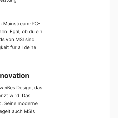
en Mainstream-PC-
nen. Egal, ob du ein
rds von MSI sind
eit für all deine
nnovation
weißes Design, das
nzt wird. Das
up. Seine moderne
iegelt auch MSIs