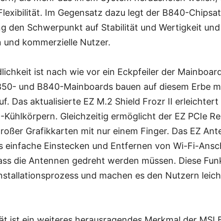
exibilität. Im Gegensatz dazu legt der B840-Chipsat
 den Schwerpunkt auf Stabilität und Wertigkeit und i
 und kommerzielle Nutzer.
ichkeit ist nach wie vor ein Eckpfeiler der Mainboa
850- und B840-Mainboards bauen auf diesem Erbe m
f. Das aktualisierte EZ M.2 Shield Frozr II erleichter
2-Kühlkörpern. Gleichzeitig ermöglicht der EZ PCIe R
roßer Grafikkarten mit nur einem Finger. Das EZ An
s einfache Einstecken und Entfernen von Wi-Fi-Ansc
ass die Antennen gedreht werden müssen. Diese Funk
Installationsprozess und machen es den Nutzern leich
tät ist ein weiteres herausragendes Merkmal der MS