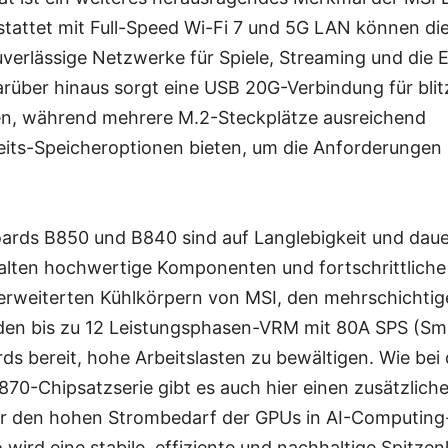
tattet mit Full-Speed Wi-Fi 7 und 5G LAN können di
uverlässige Netzwerke für Spiele, Streaming und die 
arüber hinaus sorgt eine USB 20G-Verbindung für blit
n, während mehrere M.2-Steckplätze ausreichend
its-Speicheroptionen bieten, um die Anforderunge
ards B850 und B840 sind auf Langlebigkeit und daue
alten hochwertige Komponenten und fortschrittliche
erweiterten Kühlkörpern von MSI, den mehrschichti
 den bis zu 12 Leistungsphasen-VRM mit 80A SPS (Sm
ds bereit, hohe Arbeitslasten zu bewältigen. Wie bei 
70-Chipsatzserie gibt es auch hier einen zusätzlich
er den hohen Strombedarf der GPUs in AI-Computing
 wird eine stabile, effiziente und nachhaltige Spitzen