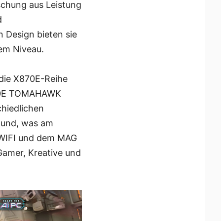
schung aus Leistung
d
n Design bieten sie
em Niveau.
die X870E-Reihe
870E TOMAHAWK
chiedlichen
g und, was am
I WIFI und dem MAG
Gamer, Kreative und