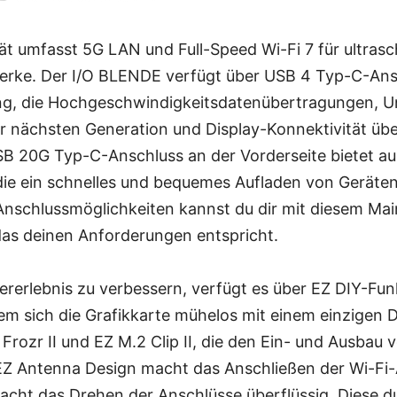
ät umfasst 5G LAN und Full-Speed Wi-Fi 7 für ultrasc
erke. Der I/O BLENDE verfügt über USB 4 Typ-C-Ans
g, die Hochgeschwindigkeitsdatenübertragungen, Un
r nächsten Generation und Display-Konnektivität übe
SB 20G Typ-C-Anschluss an der Vorderseite bietet 
ie ein schnelles und bequemes Aufladen von Geräten
n Anschlussmöglichkeiten kannst du dir mit diesem Ma
as deinen Anforderungen entspricht.
rerlebnis zu verbessern, verfügt es über EZ DIY-Fun
em sich die Grafikkarte mühelos mit einem einzigen 
d Frozr II und EZ M.2 Clip II, die den Ein- und Ausbau
EZ Antenna Design macht das Anschließen der Wi-Fi-
cht das Drehen der Anschlüsse überflüssig. Diese 