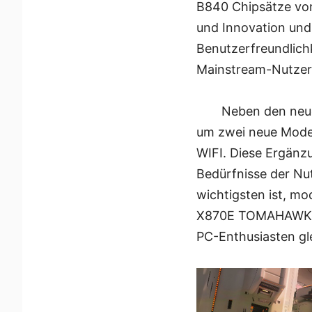
B840 Chipsätze vor
und Innovation und
Benutzerfreundlichk
Mainstream-Nutzern
Neben den neu
um zwei neue Mod
WIFI. Diese Ergänz
Bedürfnisse der Nut
wichtigsten ist, m
X870E TOMAHAWK WIF
PC-Enthusiasten gl