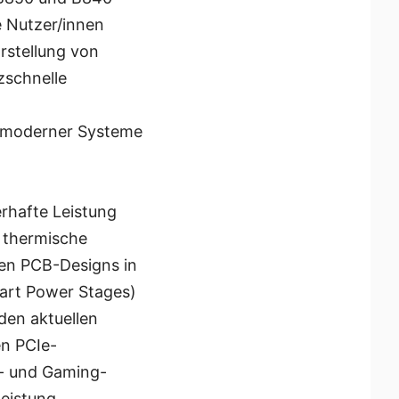
e Nutzer/innen
Erstellung von
zschnelle
n moderner Systeme
rhafte Leistung
 thermische
gen PCB-Designs in
art Power Stages)
den aktuellen
en PCIe-
- und Gaming-
leistung