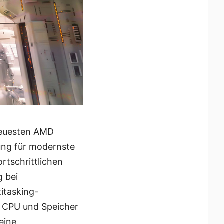
neuesten AMD
ung für modernste
rtschrittlichen
g bei
titasking-
n CPU und Speicher
eine