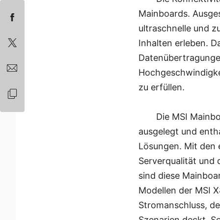
Mainboards. Ausges
ultraschnelle und z
Inhalten erleben. D
Datenübertragunge
Hochgeschwindigke
zu erfüllen.
Die MSI Mainbo
ausgelegt und enth
Lösungen. Mit den 
Serverqualität und
sind diese Mainboar
Modellen der MSI X8
Stromanschluss, d
Szenarien deckt. So