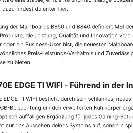
r dazu findest du unter
hier
.
rung der Mainboards B850 und B840 definiert MSI d
 Produkte, die Leistung, Qualität und Innovation verei
r oder ein Business-User bist, die neuesten Mainboa
wöhnliches Preis-Leistungs-Verhältnis und Zuverlässigk
e zu bieten.
E EDGE TI WIFI - Führend in der I
EDGE TI WIFI besticht durch sein schlankes, neues 
 RGB-Beleuchtung um den erweiterten Kühlkörper ergä
 optisch auffälligen Ergänzung für jedes Gaming-Set
cht nur das Aussehen deines Systems auf, sondern sp