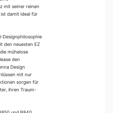
z mit seiner reinen
st damit ideal für
rd-Designphilosophie
it den neuesten EZ
t die mühelose
elease den
tenna Design
hlüssen mit nur
tionen sorgen für
ter, ihren Traum-
I B850 und B840