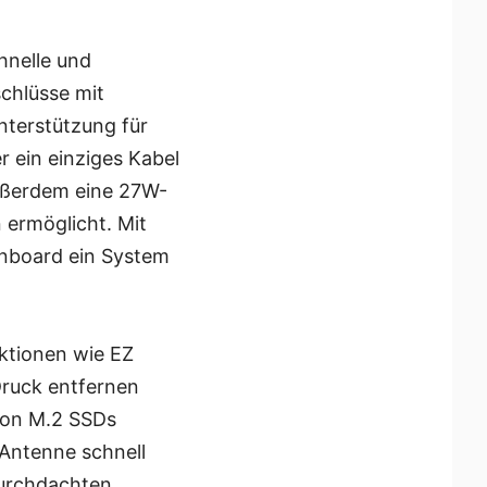
hnelle und
chlüsse mit
terstützung für
r ein einziges Kabel
außerdem eine 27W-
 ermöglicht. Mit
inboard ein System
ktionen wie EZ
Druck entfernen
 von M.2 SSDs
Antenne schnell
durchdachten