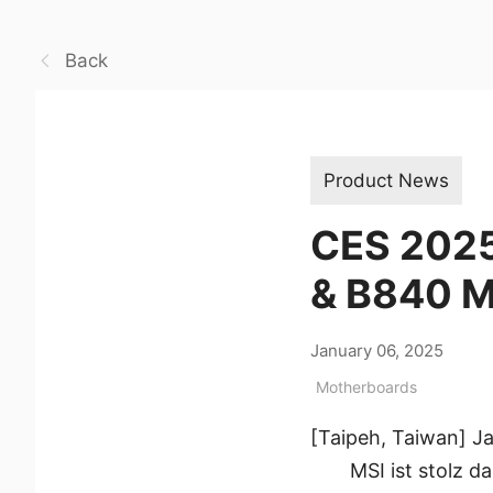
Back
Product News
CES 2025
& B840 M
January 06, 2025
Motherboards
[Taipeh, Taiwan] J
MSI ist stolz 