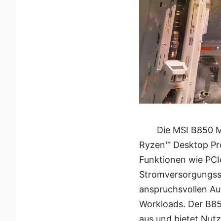
Die MSI B850 M
Ryzen™ Desktop Pro
Funktionen wie PCIe
Stromversorgungssys
anspruchsvollen Auf
Workloads. Der B85
aus und bietet Nut