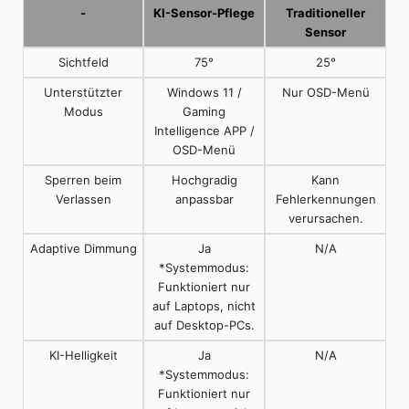
-
KI-Sensor-Pflege
Traditioneller
Sensor
Sichtfeld
75°
25°
Unterstützter
Windows 11 /
Nur OSD-Menü
Modus
Gaming
Intelligence APP /
OSD-Menü
Sperren beim
Hochgradig
Kann
Verlassen
anpassbar
Fehlerkennungen
verursachen.
Adaptive Dimmung
Ja
N/A
*Systemmodus:
Funktioniert nur
auf Laptops, nicht
auf Desktop-PCs.
KI-Helligkeit
Ja
N/A
*Systemmodus:
Funktioniert nur