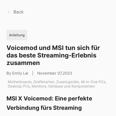
Back
Anleitung
Voicemod und MSI tun sich für
das beste Streaming-Erlebnis
zusammen
By Emily Lai
|
November 07,2023
Motherboards
,
Grafikkarten
,
Zusatzgeräte
,
All-in-One PCs
,
Desktop PCs
,
Monitore
,
Gehäuse und Komponenten
MSI X Voicemod: Eine perfekte
Verbindung fürs Streaming