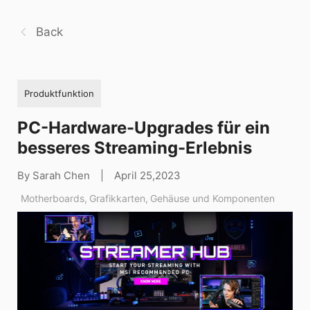
Back
Produktfunktion
PC-Hardware-Upgrades für ein
besseres Streaming-Erlebnis
By Sarah Chen
|
April 25,2023
Motherboards
,
Grafikkarten
,
Gehäuse und Komponenten