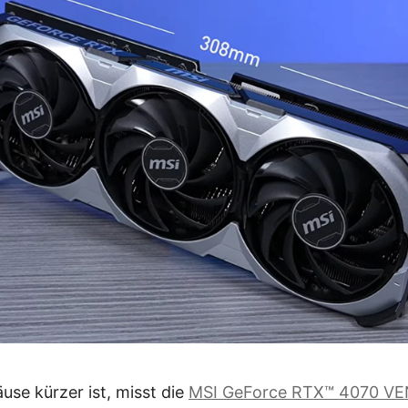
se kürzer ist, misst die
MSI GeForce RTX™ 4070 V