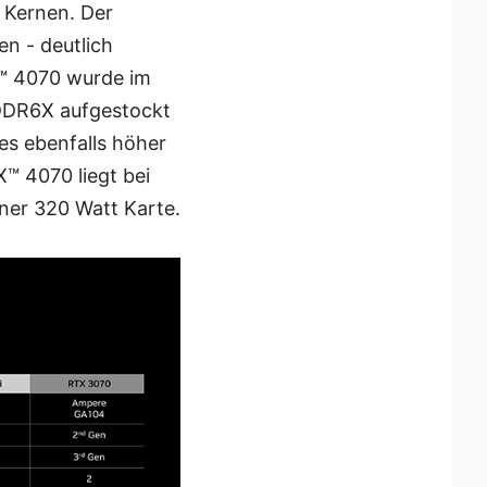
 Kernen. Der
n - deutlich
X™ 4070 wurde im
GDDR6X aufgestockt
es ebenfalls höher
™ 4070 liegt bei
iner 320 Watt Karte.