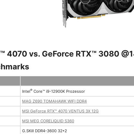
™ 4070 vs. GeForce RTX™ 3080 @
chmarks
®
Intel
Core™ i9-12900K Prozessor
MAG Z690 TOMAHAWK WIFI DDR4
MSI GeForce RTX™ 4070 VENTUS 3X 12G
MSI MEG CORELIQUID S360
G.SKill DDR4-3600 32*2