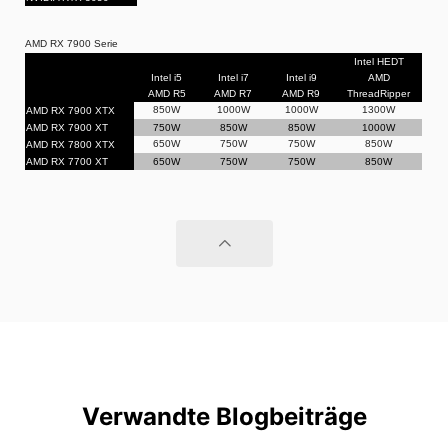
AMD RX 7900 Serie
Intel HEDT
Intel i5
Intel i7
Intel i9
AMD
AMD R5
AMD R7
AMD R9
ThreadRipper
850W
1000W
1000W
1300W
AMD RX 7900 XTX
AMD RX 7900 XT
750W
850W
850W
1000W
650W
750W
750W
850W
AMD RX 7800 XTX
AMD RX 7700 XT
650W
750W
750W
850W
Verwandte Blogbeiträge