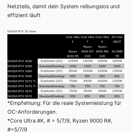
Netzteils, damit dein System reibungslos und
effizient läuft
NVIDIA RTX 50 Serie
Core Ultra
Core Ultra
Core Ultra
AI/ Intel
5
7
9
HEDT
Ryzen
Ryzen
Ryzen
9000 R7/
9000 R9/
AI/ AMD
9000 R5
X3D
X3D
TR
Empfohlen (OC)
1250W
1300W
1600W
1600W
NVIDIA RTX 5090
NVIDIA RTX 5090
Standard(Gaming)
1000
1000
1000
1000
Empfohlen (OC)
850W
1000W
1000W
1300W
NVIDIA RTX 5080
NVIDIA RTX 5080
Standard(Gaming)
850
850
850
850
Empfohlen (OC)
750W
850W
1000W
1250W
NVIDIA RTX 5070 Ti
NVIDIA RTX 5070 Ti
Standard(Gaming)
750
750
750
750
Empfohlen (OC)
750W
850W
850W
1000W
NVIDIA RTX 5070
NVIDIA RTX 5070
Standard(Gaming)
650
650
650
650
*Empfehlung: Für die reale Systemleistung für
OC-Anforderungen.
*Core Ultra #K, # = 5/7/9, Ryzen 9000 R#,
#=5/7/9