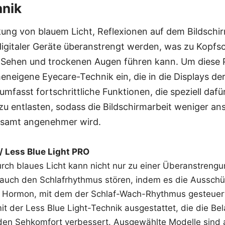
hnik
rkung von blauem Licht, Reflexionen auf dem Bildsch
igitaler Geräte überanstrengt werden, was zu Kopf
hen und trockenen Augen führen kann. Um diese P
meneigene Eyecare-Technik ein, die in die Displays de
e umfasst fortschrittliche Funktionen, die speziell dafü
u entlasten, sodass die Bildschirmarbeit weniger an
esamt angenehmer wird.
 / Less Blue Light PRO
urch blaues Licht kann nicht nur zu einer Überanstreng
 auch den Schlafrhythmus stören, indem es die Ausschü
s Hormon, mit dem der Schlaf-Wach-Rhythmus gesteuert
t der Less Blue Light-Technik ausgestattet, die die Be
nd den Sehkomfort verbessert. Ausgewählte Modelle sind