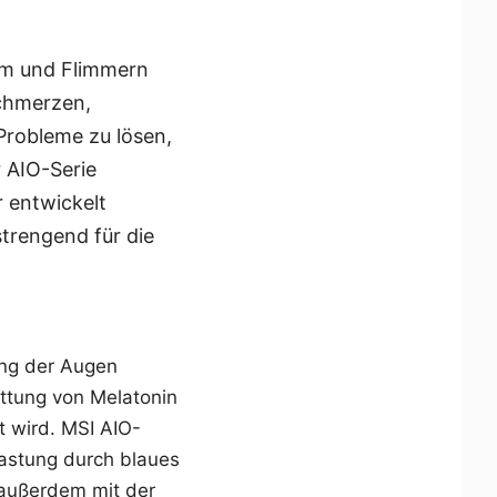
irm und Flimmern
schmerzen,
robleme zu lösen,
r AIO-Serie
r entwickelt
strengend für die
ung der Augen
ttung von Melatonin
 wird. MSI AIO-
lastung durch blaues
 außerdem mit der