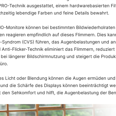
PRO-Technik ausgestattet, einem hardwarebasierten Fil
chzeitig lebendige Farben und feine Details bewahrt.
O-Monitore können bei bestimmten Bildwiederholraten
 reagieren empfindlich auf dieses Flimmern. Dies kan
n-Syndrom (CVS) führen, das Augenbelastungen und 
 Anti-Flicker-Technik eliminiert das Flimmern, reduziert 
ei längerer Bildschirmnutzung und steigert die Produkti
üro.
rtes Licht oder Blendung können die Augen ermüden und 
 und die Schärfe des Displays können beeinträchtigt we
t den Sehkomfort und hilft, die Augenbelastung der Ben