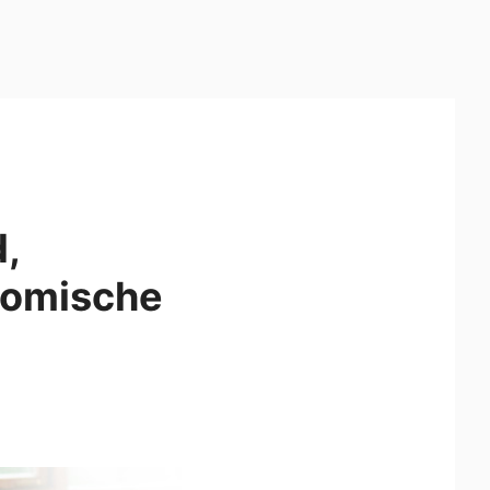
,
nomische