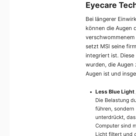
Eyecare Tec
Bei längerer Einwi
können die Augen d
verschwommenem Se
setzt MSI seine fir
integriert ist. Dies
wurden, die Augen z
Augen ist und insg
Less Blue Light
Die Belastung d
führen, sondern
unterdrückt, da
Computer sind mi
Licht filtert u