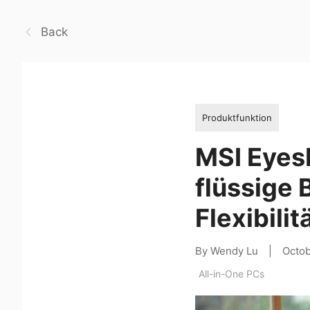
Back
Produktfunktion
MSI Eyes
flüssige
Flexibilit
By Wendy Lu
|
Octo
All-in-One PCs