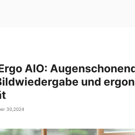
Ergo AIO: Augenschonend
 Bildwiedergabe und ergo
ät
ber 30,2024