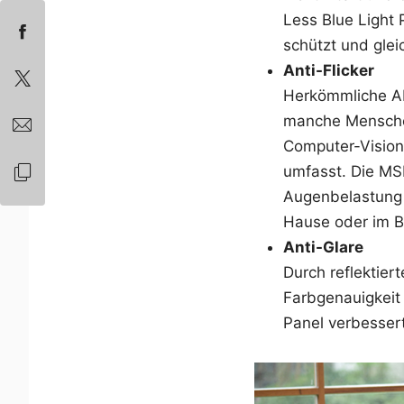
Less Blue Light 
schützt und glei
Anti-Flicker
Herkömmliche AI
manche Menschen
Computer-Visio
umfasst. Die MSI
Augenbelastung b
Hause oder im B
Anti-Glare
Durch reflektie
Farbgenauigkeit
Panel verbesser