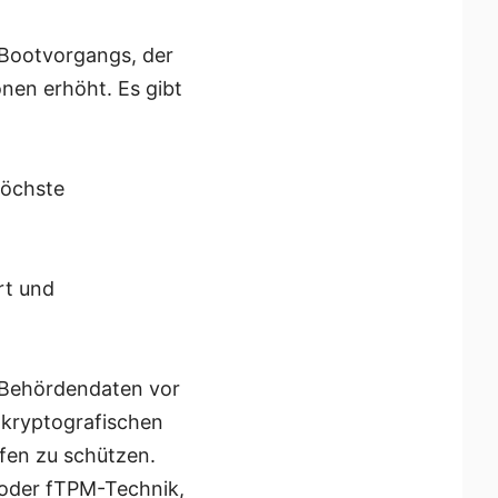
 Bootvorgangs, der
nen erhöht. Es gibt
höchste
rt und
 Behördendaten vor
 kryptografischen
fen zu schützen.
 oder fTPM-Technik,