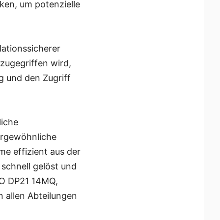
ken, um potenzielle
lationssicherer
zugegriffen wird,
g und den Zugriff
liche
ergewöhnliche
me effizient aus der
schnell gelöst und
RO DP21 14MQ,
n allen Abteilungen