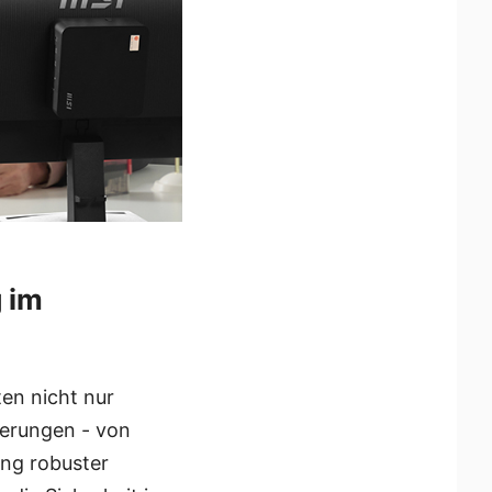
g im
ten nicht nur
derungen - von
ung robuster