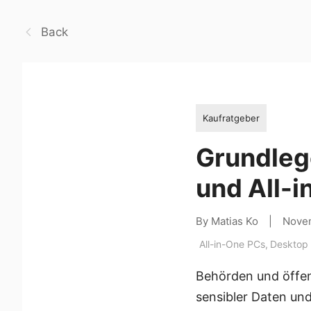
Back
Kaufratgeber
Grundleg
und All-
By Matias Ko
|
Nove
All-in-One PCs
,
Desktop
Behörden und öffent
sensibler Daten und