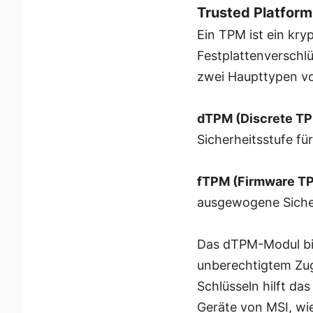
Trusted Platfor
Ein TPM ist ein kr
Festplattenverschl
zwei Haupttypen v
dTPM (Discrete TP
Sicherheitsstufe fü
fTPM (Firmware T
ausgewogene Sicher
Das dTPM-Modul bie
unberechtigtem Zug
Schlüsseln hilft d
Geräte von MSI, wi