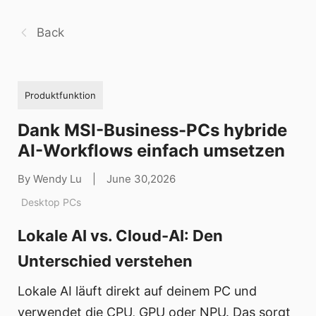
Back
Produktfunktion
Dank MSI-Business-PCs hybride
AI-Workflows einfach umsetzen
By Wendy Lu
|
June 30,2026
Desktop PCs
Lokale AI vs. Cloud-AI: Den
Unterschied verstehen
Lokale AI läuft direkt auf deinem PC und
verwendet die CPU, GPU oder NPU. Das sorgt