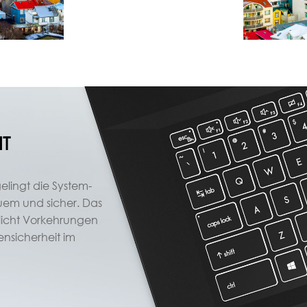
IT
elingt die System-
em und sicher. Das
licht Vorkehrungen
ensicherheit im