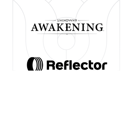
Unknown 9: Awakening& © 2024 Reflector Entertainment Ltd.
ndai Namco Europe S.A.S. Game bundle license by Software Symbiosi