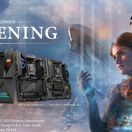
2024 Reflector Entertainment
o Europe S.A.S. Game bundle
sis Pte Ltd.