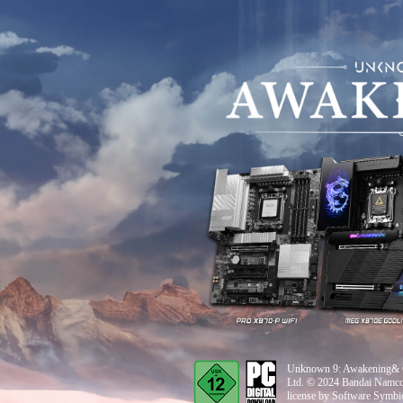
Unknown 9: Awakening& © 
Ltd. © 2024 Bandai Namc
license by Software Symbio