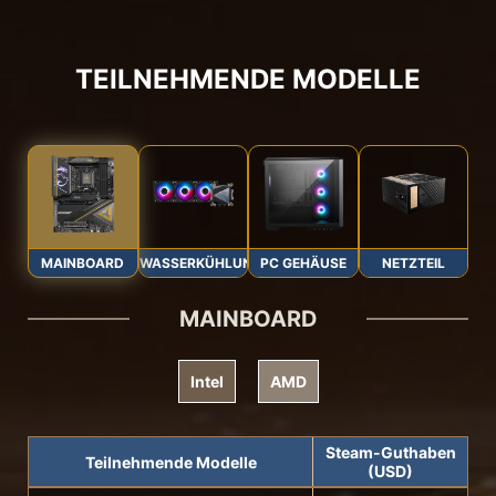
TEILNEHMENDE MODELLE
MAINBOARD
WASSERKÜHLUNG
PC GEHÄUSE
NETZTEIL
MAINBOARD
Intel
AMD
Steam-Guthaben
Teilnehmende Modelle
(USD)