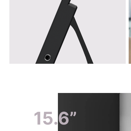
15.6”