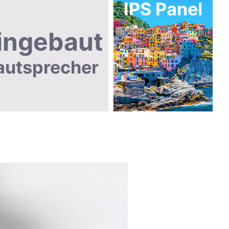
IPS Panel
ingebaut
autsprecher