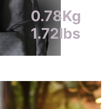
0.78Kg
1.72lbs