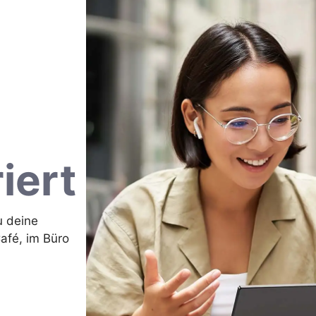
iert
u deine
Café, im Büro