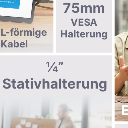
75mm
VESA
L-förmige
Halterung
Kabel
¼”
Stativhalterung
E