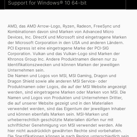
Support for Windows® 10 64-bit
AMD, das AMD Arrow-Logo, Ryzen, Radeon, FreeSync und
Kombinationen davon sind Marken von Advanced Micro
Devices, Inc. DirectX und Microsoft sind eingetragene Marken
der Microsoft Corporation in den USA und anderen Ländern.
PCI Express ist eine eingetragene Marke der PCI-SIG
Corporation. Vulkan und das Vulkan-Logo sind Marken der
Khronos Group Inc. Andere Produktnamen dienen nur zu
Identifikationszwecken und können Marken der jeweiligen
Unternehmen sein.
Die Namen und Logos von MSI, MSI Gaming, Dragon und
Dragon Shield sowie alle anderen MSI Service- oder
Produktnamen oder Logos, die auf der MSI Website angezeigt
werden, sind eingetragene Marken oder Marken von MSI. Die
Namen und Logos von Produkten und Unternehmen Dritter,
die auf unserer Website gezeigt und in den Materialien
verwendet werden, sind das Eigentum der jeweiligen Inhaber
und können ebenfalls Marken sein. MSI-Marken und
urheberrechtlich geschützte Materialien dürfen nur mit
schriftlicher Genehmigung von MSI verwendet werden. Alle
hier nicht ausdrücklich gewährten Rechte sind vorbehalten.
Die Spezifikationen können je nach Region unterschiedlich sein