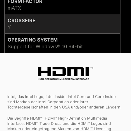
FORM FACTOR
mATX
CROSSFIRE
Y
OPERATING SYSTEM
Support for Windows® 10 64-bit
Intel, das Intel Logo, Intel Inside, Intel Core und Core Inside
sind Marken der Intel Corporation oder ihrer
Tochtergesellschaften in den USA und/oder anderen Ländern.
Die Begriffe HDMI™, HDMI™ High-Definition Multimedia
Interface, HDMI™ Trade Dress und die HDMI™ Logos sind
Marken oder eingetragene Marken von HDMI™ Licensing