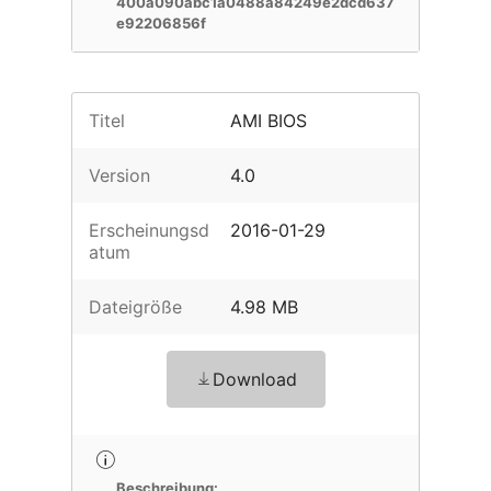
400a090abc1a0488a84249e2dcd637
e92206856f
Titel
AMI BIOS
Version
4.0
Erscheinungsd
2016-01-29
atum
Dateigröße
4.98 MB
Download
Beschreibung: