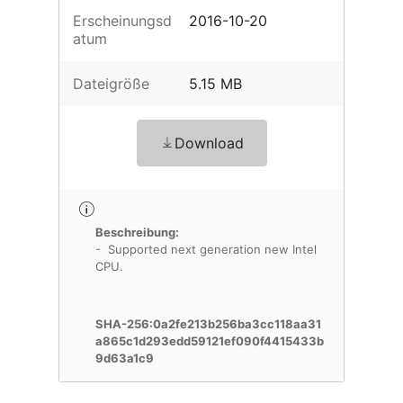
Erscheinungsd
2016-10-20
atum
Dateigröße
5.15 MB
Download
Beschreibung:
- Supported next generation new Intel
CPU.
SHA-256:0a2fe213b256ba3cc118aa31
a865c1d293edd59121ef090f4415433b
9d63a1c9