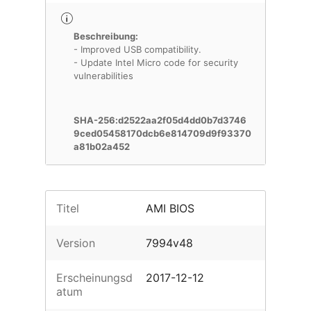
Beschreibung:
- Improved USB compatibility.
- Update Intel Micro code for security
vulnerabilities
SHA-256:d2522aa2f05d4dd0b7d3746
9ced05458170dcb6e814709d9f93370
a81b02a452
Titel
AMI BIOS
Version
7994v48
Erscheinungsd
2017-12-12
atum