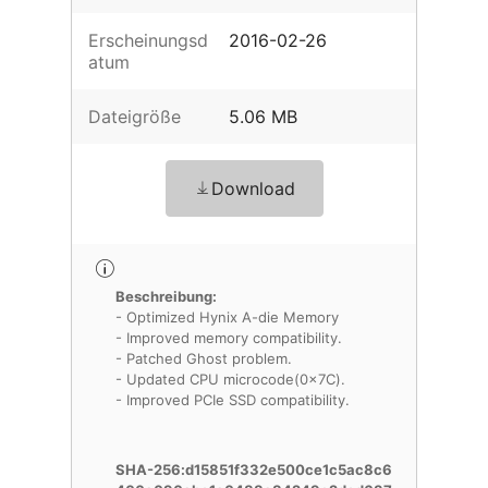
Erscheinungsd
2016-02-26
atum
Dateigröße
5.06 MB
Download
Beschreibung:
- Optimized Hynix A-die Memory
- Improved memory compatibility.
- Patched Ghost problem.
- Updated CPU microcode(0x7C).
- Improved PCIe SSD compatibility.
SHA-256:d15851f332e500ce1c5ac8c6