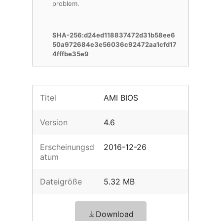
problem.
SHA-256:d24ed118837472d31b58ee6
50a972684e3e56036c92472aa1cfd17
4fffbe35e9
Titel
AMI BIOS
Version
4.6
Erscheinungsd
2016-12-26
atum
Dateigröße
5.32 MB
Download