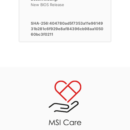
New BIOS Release
SHA-256:404780ad5f7353a11e96149
31b281c6f929e8af84396cb98aa1050
60bc3f0211