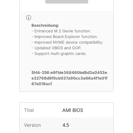
Beschreibung:
- Enhanced M.2 Genie function.
- Improved Board Explorer function.
- Improved NVME device compatibility.
- Updated VBIOS and GOP.
- Support multi graphic cards.
SHA-256:e9f1de368460bd8d3a0453e
e32798d9f0cb037a90cc3a66a4f1e01f
67a018acf
Titel
AMI BIOS
Version
4.5