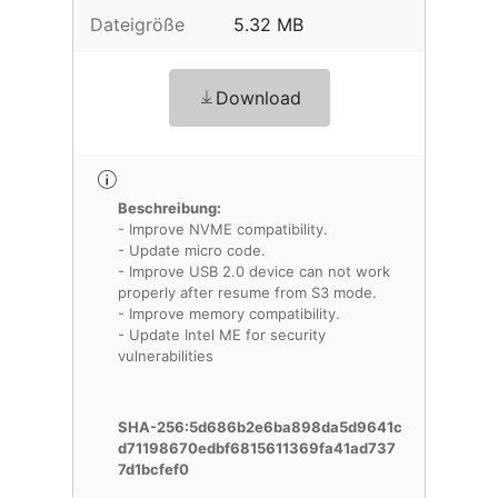
Dateigröße
5.32 MB
Download
Beschreibung:
- Improve NVME compatibility.
- Update micro code.
- Improve USB 2.0 device can not work
properly after resume from S3 mode.
- Improve memory compatibility.
- Update Intel ME for security
vulnerabilities
SHA-256:5d686b2e6ba898da5d9641c
d71198670edbf6815611369fa41ad737
7d1bcfef0