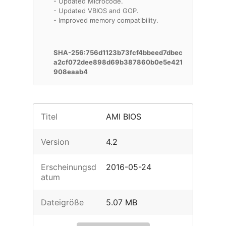
- Updated Microcode.
- Updated VBIOS and GOP.
- Improved memory compatibility.
SHA-256:756d1123b73fcf4bbeed7dbec
a2cf072dee898d69b387860b0e5e421
908eaab4
Titel
AMI BIOS
Version
4.2
Erscheinungsd
2016-05-24
atum
Dateigröße
5.07 MB