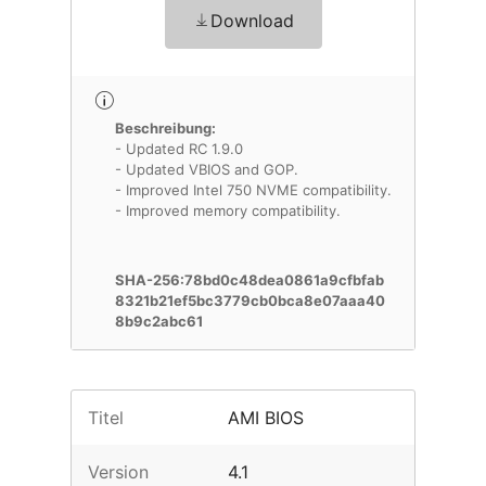
Download
Beschreibung:
- Updated RC 1.9.0
- Updated VBIOS and GOP.
- Improved Intel 750 NVME compatibility.
- Improved memory compatibility.
SHA-256:78bd0c48dea0861a9cfbfab
8321b21ef5bc3779cb0bca8e07aaa40
8b9c2abc61
Titel
AMI BIOS
Version
4.1