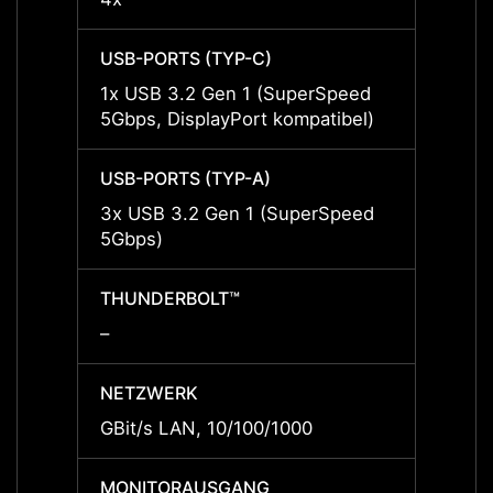
USB-PORTS (TYP-C)
USB-P
1x USB 3.2 Gen 1 (SuperSpeed
1x US
5Gbps, DisplayPort kompatibel)
5Gbps,
USB-PORTS (TYP-A)
USB-P
3x USB 3.2 Gen 1 (SuperSpeed
3x US
5Gbps)
5Gbps
THUNDERBOLT™
THUN
–
–
NETZWERK
NETZ
GBit/s LAN, 10/100/1000
GBit/
MONITORAUSGANG
MONI