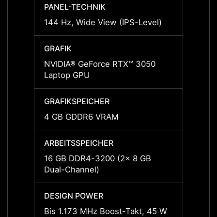
PANEL-TECHNIK
PANEL
144 Hz, Wide View (IPS-Level)
144 H
GRAFIK
GRAFI
NVIDIA® GeForce RTX™ 3050
NVIDI
Laptop GPU
Lapto
GRAFIKSPEICHER
GRAFI
4 GB GDDR6 VRAM
4 GB
ARBEITSSPEICHER
ARBEI
16 GB DDR4-3200 (2x 8 GB
16 GB
Dual-Channel)
Dual-
DESIGN POWER
DESI
Bis 1.173 MHz Boost-Takt, 45 W
Bis 1