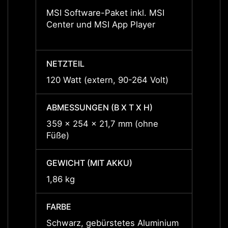
MSI Software-Paket inkl. MSI
Windo
Center und MSI App Player
stehen
zum D
NETZTEIL
NETZT
120 Watt (extern, 90-264 Volt)
120 Wa
ABMESSUNGEN (B X T X H)
ABMES
359 x 254 x 21,7 mm (ohne
359 x
Füße)
Füße)
GEWICHT (MIT AKKU)
GEWIC
1,86 kg
1,86 k
FARBE
FARBE
Schwarz, gebürstetes Aluminium
Schwa