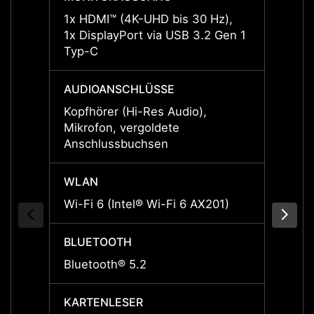
1x HDMI™ (4K-UHD bis 30 Hz),
1x HD
1x DisplayPort via USB 3.2 Gen 1
1x Dis
Typ-C
Typ-C
AUDIOANSCHLÜSSE
AUDI
Kopfhörer (Hi-Res Audio),
Kopfhö
Mikrofon, vergoldete
Mikrof
Anschlussbuchsen
Ansch
WLAN
WLAN
Wi-Fi 6 (Intel® Wi-Fi 6 AX201)
Wi-Fi 
BLUETOOTH
BLUE
Bluetooth® 5.2
Bluet
KARTENLESER
KART