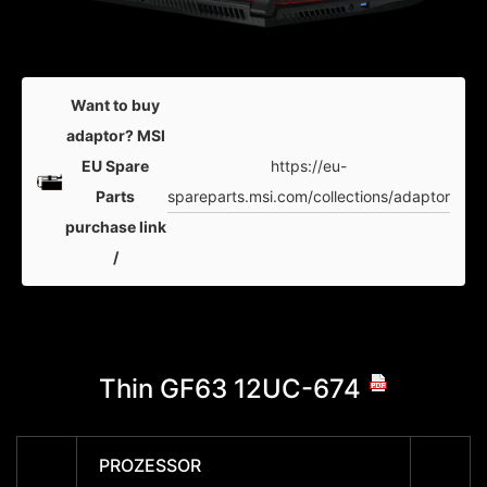
Want to buy
adaptor? MSI
https://eu-
EU Spare
spareparts.msi.com/collections/adaptor
Parts
purchase link
/
Thin GF63 12UC-674
Thi
PROZESSOR
PROZ