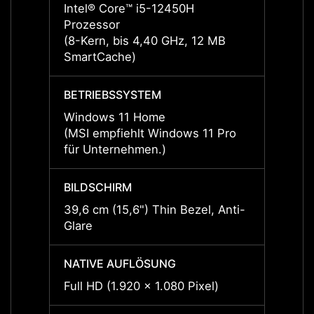
Intel® Core™ i5-12450H
Intel
Prozessor
Proze
(8-Kern, bis 4,40 GHz, 12 MB
(8-Ker
SmartCache)
Smart
BETRIEBSSYSTEM
BETRI
Windows 11 Home
Free 
(MSI empfiehlt Windows 11 Pro
für Unternehmen.)
BILDSCHIRM
BILDS
39,6 cm (15,6") Thin Bezel, Anti-
39,6 c
Glare
Glare
NATIVE AUFLÖSUNG
NATIV
Full HD (1.920 x 1.080 Pixel)
Full H