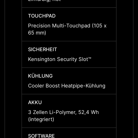
TOUCHPAD
TOUC
Precision Multi-Touchpad (105 x
Precis
65 mm)
65 mm
SICHERHEIT
SICHE
Kensington Security Slot™
Kensin
KÜHLUNG
KÜHL
Cooler Boost Heatpipe-Kühlung
Coole
AKKU
AKKU
3 Zellen Li-Polymer, 52,4 Wh
3 Zell
(integriert)
(integr
SOFTWARE
SOFT