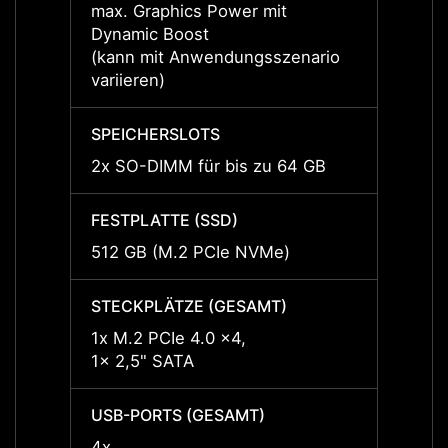
max. Graphics Power mit
max. 
Dynamic Boost
Dynam
(kann mit Anwendungsszenario
(kann
variieren)
variie
SPEICHERSLOTS
SPEIC
2x SO-DIMM für bis zu 64 GB
2x SO
FESTPLATTE (SSD)
FESTP
512 GB (M.2 PCIe NVMe)
512 G
STECKPLÄTZE (GESAMT)
STECK
1x M.2 PCIe 4.0 x4,
1x M.2
1x 2,5" SATA
1x 2,
USB-PORTS (GESAMT)
USB-P
4x
4x