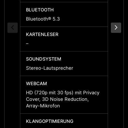
BLUETOOTH
BLUE
Bluetooth® 5.3
Bluet
KARTENLESER
KART
–
–
SOUNDSYSTEM
SOUN
Stereo-Lautsprecher
Stere
WEBCAM
WEBC
HD (720p mit 30 fps) mit Privacy
HD (72
Cover, 3D Noise Reduction,
Cover
Array-Mikrofon
Array
KLANGOPTIMIERUNG
KLAN