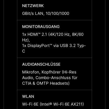
NETZWERK
NETZ
GBit/s LAN, 10/100/1000
GBit/
MONITORAUSGANG
MONI
1x HDMI™ 2.1 (4K/120 Hz, 8K/60
1x HD
Hz),
Hz),
1x DisplayPort™ via USB 3.2 Typ-
1x Dis
C
C
AUDIOANSCHLÜSSE
AUDI
Mikrofon, Kopfhörer (Hi-Res
Mikrof
Audio, Combo-Anschluss für
Audio
CTIA & OMTP Headsets)
CTIA 
WLAN
WLAN
Wi-Fi 6E (Intel® Wi-Fi 6E AX211)
Wi-Fi 