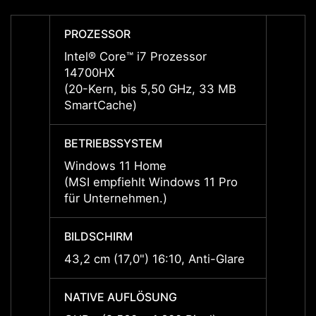
PROZESSOR
PROZ
Intel® Core™ i7 Prozessor
Intel®
14700HX
1470
(20-Kern, bis 5,50 GHz, 33 MB
(20-K
SmartCache)
Smart
BETRIEBSSYSTEM
BETRI
Windows 11 Home
Windo
(MSI empfiehlt Windows 11 Pro
(MSI 
für Unternehmen.)
für U
BILDSCHIRM
BILDS
43,2 cm (17,0") 16:10, Anti-Glare
43,2 c
NATIVE AUFLÖSUNG
NATIV