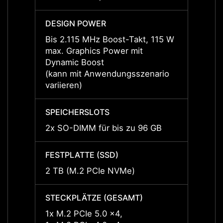
DESIGN POWER
DESI
Bis 2.115 MHz Boost-Takt, 115 W
Bis 2
max. Graphics Power mit
max. 
Dynamic Boost
Dynam
(kann mit Anwendungsszenario
(kann
variieren)
variie
SPEICHERSLOTS
SPEIC
2x SO-DIMM für bis zu 96 GB
2x SO
FESTPLATTE (SSD)
FESTP
2 TB (M.2 PCIe NVMe)
1 TB 
STECKPLÄTZE (GESAMT)
STECK
1x M.2 PCIe 5.0 x4,
1x M.2