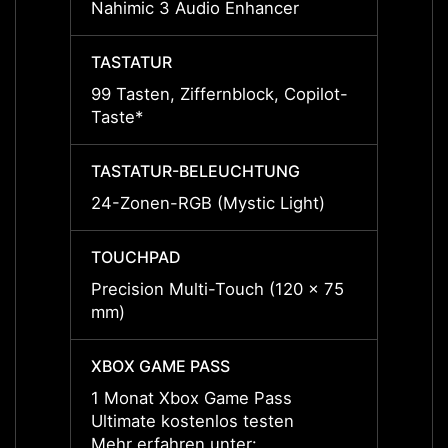
Nahimic 3 Audio Enhancer
Nahim
TASTATUR
TAST
99 Tasten, Ziffernblock, Copilot-
99 Tas
Taste*
TASTATUR-BELEUCHTUNG
TAST
24-Zonen-RGB (Mystic Light)
24-Zo
TOUCHPAD
TOUC
Precision Multi-Touch (120 x 75
Precis
mm)
mm)
XBOX GAME PASS
XBOX 
1 Monat Xbox Game Pass
1 Mon
Ultimate kostenlos testen
Ultima
Mehr erfahren unter:
Mehr e