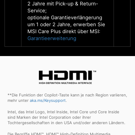
2 Jahre mit Pick-up & Return-
2 Jahr
Service;
Servic
optionale Garantieverlängerung
option
um 1 oder 2 Jahre, erwerben Sie
um 1 o
MSI Care Plus direkt über MSI:
MSI Ca
Garantieerweiterung
Garan
**Die Funktion der Copilot-Taste kann je nach Region variieren,
mehr unter
aka.ms/Keysupport
.
Intel, das Intel Logo, Intel Inside, Intel Core und Core Inside
sind Marken der Intel Corporation oder ihrer
Tochtergesellschaften in den USA und/oder anderen Ländern.
Die Begriffe HDMI™, HDMI™ High-Definition Multimedia