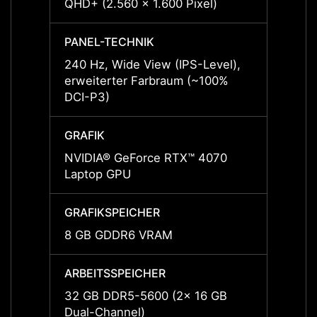
QHD+ (2.560 x 1.600 Pixel)
QHD+ (
PANEL-TECHNIK
PANEL
240 Hz, Wide View (IPS-Level),
240 Hz
erweiterter Farbraum (~100%
erwei
DCI-P3)
DCI-P
GRAFIK
GRAFI
NVIDIA® GeForce RTX™ 4070
NVIDI
Laptop GPU
Lapto
GRAFIKSPEICHER
GRAFI
8 GB GDDR6 VRAM
8 GB
ARBEITSSPEICHER
ARBEI
32 GB DDR5-5600 (2x 16 GB
16 GB
Dual-Channel)
Dual-