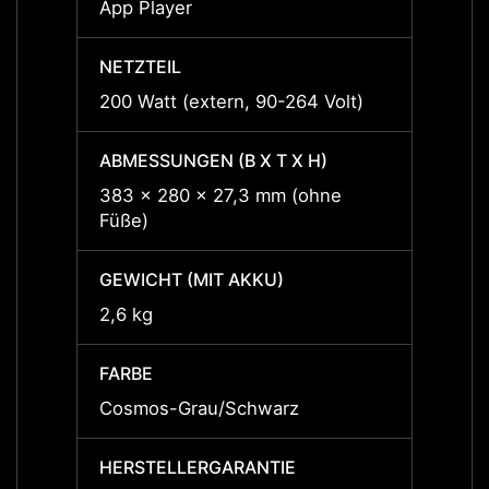
App Player
App P
NETZTEIL
NETZT
200 Watt (extern, 90-264 Volt)
200 Wa
ABMESSUNGEN (B X T X H)
ABMES
383 x 280 x 27,3 mm (ohne
383 x
Füße)
Füße)
GEWICHT (MIT AKKU)
GEWIC
2,6 kg
2,6 kg
FARBE
FARBE
Cosmos-Grau/Schwarz
Cosmo
HERSTELLERGARANTIE
HERST