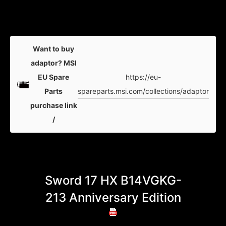
Want to buy
adaptor? MSI
https://eu-
EU Spare
spareparts.msi.com/collections/adaptor
Parts
purchase link
/
Sword 17 HX B14VGKG-
Swo
213 Anniversary Edition