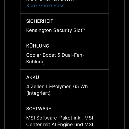
Xbox Game Pass
Xbox 
SICHERHEIT
SICHE
Kensington Security Slot™
Kensin
KÜHLUNG
KÜHL
Cooler Boost 5 Dual-Fan-
Coole
Kühlung
Kühlu
AKKU
AKKU
4 Zellen Li-Polymer, 65 Wh
4 Zell
(integriert)
(integr
SOFTWARE
SOFT
MSI Software-Paket inkl. MSI
MSI So
Center mit AI Engine und MSI
Center