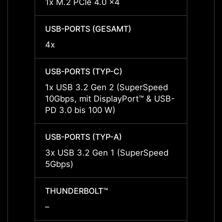
1x M.2 PCIe 4.0 x4
1x M.
USB-PORTS (GESAMT)
USB-P
4x
4x
USB-PORTS (TYP-C)
USB-P
1x USB 3.2 Gen 2 (SuperSpeed
1x US
10Gbps, mit DisplayPort™ & USB-
10Gbp
PD 3.0 bis 100 W)
PD 3.
USB-PORTS (TYP-A)
USB-P
3x USB 3.2 Gen 1 (SuperSpeed
3x US
5Gbps)
5Gbps
THUNDERBOLT™
THUN
–
–