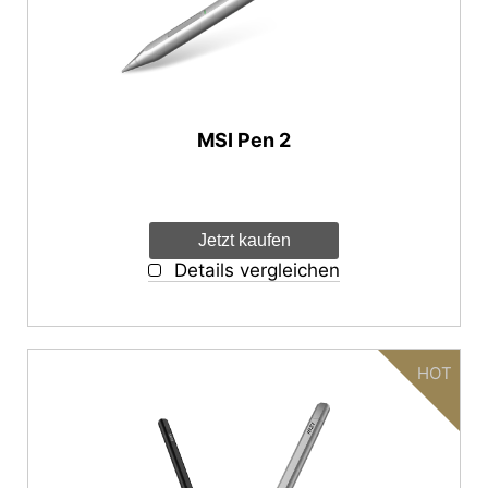
autorenew
RESET
MSI Pen 2
Jetzt kaufen
Details vergleichen
HOT