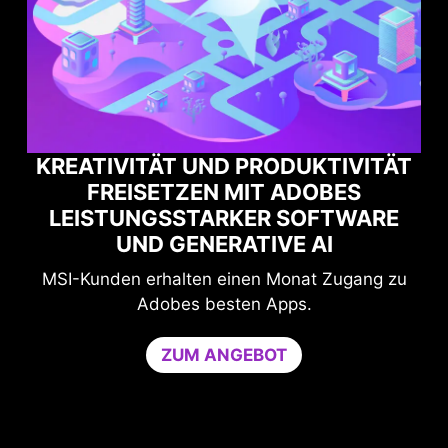
VITÄT UND PRODUKTIVITÄT
EISETZEN MIT ADOBES
MAXIMALE 
TUNGSSTARKER SOFTWARE
MIT NORT
UND GENERATIVE AI
Schutz und Leis
en erhalten einen Monat Zugang zu
Der Game Optim
Adobes besten Apps.
CPU-Leistun
Anwendungen a
ZUM ANGEBOT
beschränkt werde
stärkt gleichz
Game Optimizer 
Tage