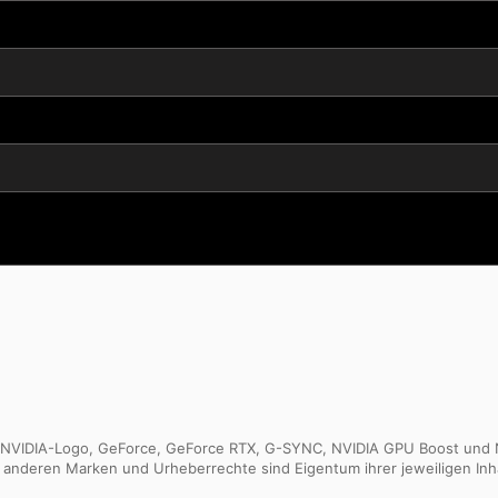
as NVIDIA-Logo, GeForce, GeForce RTX, G-SYNC, NVIDIA GPU Boost und
e anderen Marken und Urheberrechte sind Eigentum ihrer jeweiligen Inh