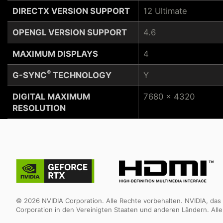
DIRECTX VERSION SUPPORT
12 Ultimate
OPENGL VERSION SUPPORT
4.6
MAXIMUM DISPLAYS
4
®
G-SYNC
TECHNOLOGY
Y
DIGITAL MAXIMUM
7680 x 4320
RESOLUTION
© 2026 NVIDIA Corporation. Alle Rechte vorbehalten. NVIDIA, d
Corporation in den Vereinigten Staaten und anderen Ländern. All