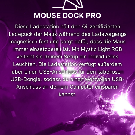
MOUSE DOCK PRO
Diese Ladestation hält den Qi-zertifizierten
Ladepuck der Maus während des Ladevorgangs
magnetisch fest und sorgt dafür, dass die Maus
immer einsatzbereit ist. Mit Mystic Light RGB
verleiht sie deinem Setup ein individuelles
Leuchten. Die Ladestation verfügt außerdem
über einen USB-Anschluss für den kabellosen
USB-Dongle, sodass du einen wertvollen USB-
Anschluss an deinem Computer einsparen
kannst.