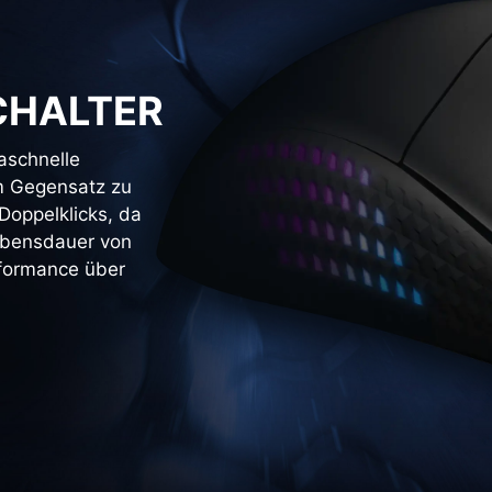
CHALTER
aschnelle
m Gegensatz zu
Doppelklicks, da
Lebensdauer von
rformance über