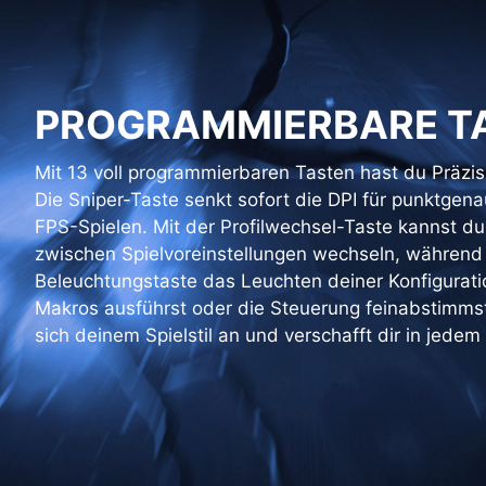
PROGRAMMIERBARE T
Mit 13 voll programmierbaren Tasten hast du Präzisi
Die Sniper-Taste senkt sofort die DPI für punktgena
FPS-Spielen. Mit der Profilwechsel-Taste kannst 
zwischen Spielvoreinstellungen wechseln, während
Beleuchtungstaste das Leuchten deiner Konfigurat
Makros ausführst oder die Steuerung feinabstimms
sich deinem Spielstil an und verschafft dir in jedem 