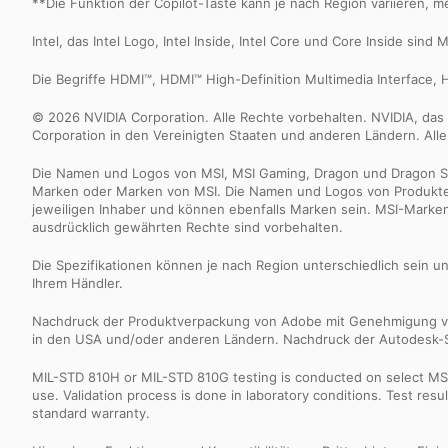
**Die Funktion der Copilot-Taste kann je nach Region variieren, 
Intel, das Intel Logo, Intel Inside, Intel Core und Core Inside si
Die Begriffe HDMI™, HDMI™ High-Definition Multimedia Interface,
© 2026 NVIDIA Corporation. Alle Rechte vorbehalten. NVIDIA, d
Corporation in den Vereinigten Staaten und anderen Ländern. All
Die Namen und Logos von MSI, MSI Gaming, Dragon und Dragon Shi
Marken oder Marken von MSI. Die Namen und Logos von Produkten 
jeweiligen Inhaber und können ebenfalls Marken sein. MSI-Marken
ausdrücklich gewährten Rechte sind vorbehalten.
Die Spezifikationen können je nach Region unterschiedlich sein u
Ihrem Händler.
Nachdruck der Produktverpackung von Adobe mit Genehmigung v
in den USA und/oder anderen Ländern. Nachdruck der Autodesk-S
MIL-STD 810H or MIL-STD 810G testing is conducted on select MSI 
use. Validation process is done in laboratory conditions. Test re
standard warranty.