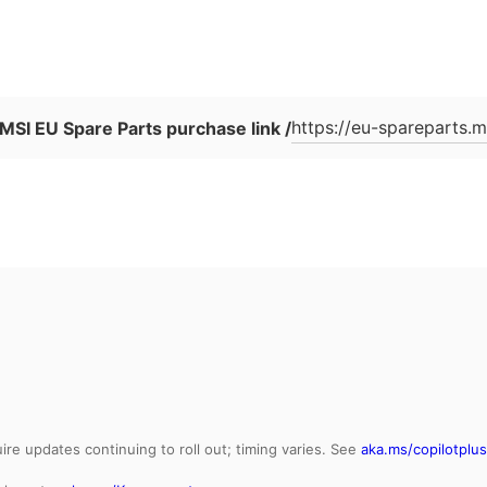
demn
verfü
https://eu-spareparts.m
MSI EU Spare Parts purchase link /
e updates continuing to roll out; timing varies. See
aka.ms/copilotplu