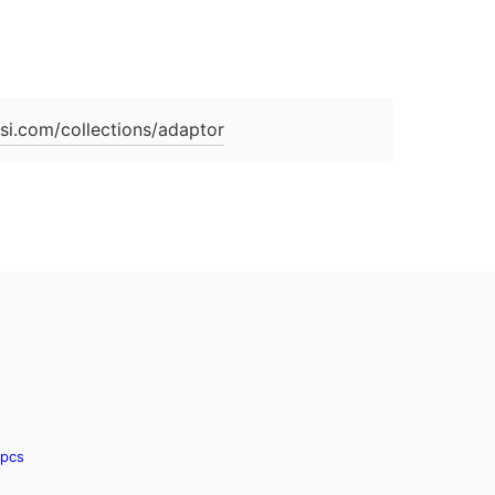
ächst
gbar
si.com/collections/adaptor
spcs