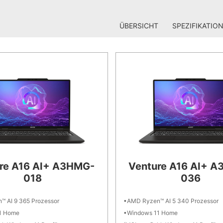
ÜBERSICHT
SPEZIFIKATIO
re A16 AI+ A3HMG-
Venture A16 AI+ 
018
036
 AI 9 365 Prozessor
AMD Ryzen™ AI 5 340 Prozessor
1 Home
Windows 11 Home